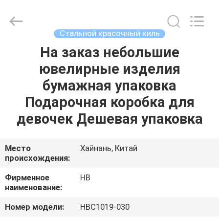
Electric
Co.,
Ltd.
All
Rights
Стальной красочный киль
Reserved.
Developed
На заказ небольшие
ДОМОЙ
by
ECER
ювелирные изделия
ПРОДУКТЫ
бумажная упаковка
Подарочная коробка для
О
девочек Дешевая упаковка
НАС
Место
Хайнань, Китай
происхождения:
ЭКСКУРСИЯ
ПО
Фирменное
HB
наименование:
ЗАВОДУ
Номер модели:
HBC1019-030