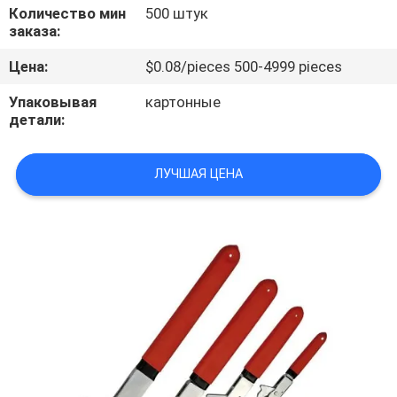
КОНТРОЛЬ
Количество мин
500 штук
заказа:
КАЧЕСТВА
Цена:
$0.08/pieces 500-4999 pieces
СВЯЖИТЕСЬ
Упаковывая
картонные
детали:
С
НАМИ
ЛУЧШАЯ ЦЕНА
НОВОСТИ
СЛУЧАИ
ЗАПРОСИТЕ
ЦИТАТУ