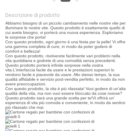
MAPPA
DEL
Descrizione di prodotto
Abbiamo bisogno di un piccolo cambiamento nelle nostre vite per
SITO
illuminare le nostre vite. Questo prodotto è esattamente quello di
cui avete bisogno, vi porterà una nuova esperienza. Esploriamo
le sorprese che porta!
Con questo prodotto, ogni giorno è una festa per la pelle! Vi offre
POLITICA
una gamma completa di cure, in modo da poter godere di
comfort e bellezza!
SULLA
Con questo prodotto, risolverete facilmente vari problemi nella
vita quotidiana e godrete di una comodità senza precedenti.
PRIVACY
Questo prodotto porterà infinite sorprese nella vostra
vita.L'interfaccia facile da usare e le prestazioni superiori lo
rendono facile e piacevole da usare. Allo stesso tempo, la sua
qualità affidabile e servizio post-vendita perfetto, in modo da non
avere preoccupazioni.
Con questo prodotto, la vita è più rilassata! Vuoi godere di un'alta
qualità della vita, ma non vuoi essere bloccato da cose noiose?
Questo prodotto sarà una grande scelta per te!Vi offrirà un'
esperienza di vita più comoda e conveniente, in modo da sentirsi
più rilassato che mai.