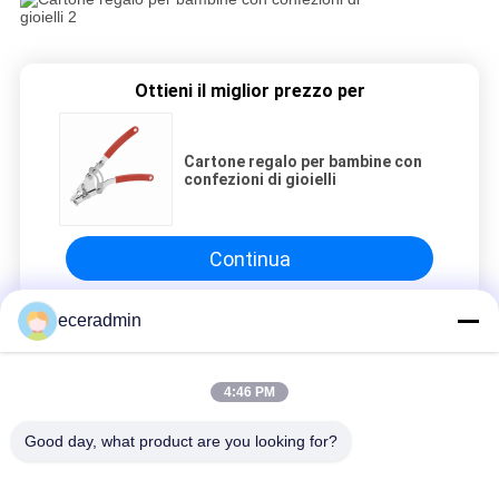
Ottieni il miglior prezzo per
Cartone regalo per bambine con
confezioni di gioielli
Continua
eceradmin
Pareti divisorie in acciaio
4:46 PM
Cartone regalo per bambine con confezioni di gioielli
Cartone regalo per bambine con confezioni di gioielli
Good day, what product are you looking for?
Cartone regalo per bambine con confezioni di gioielli