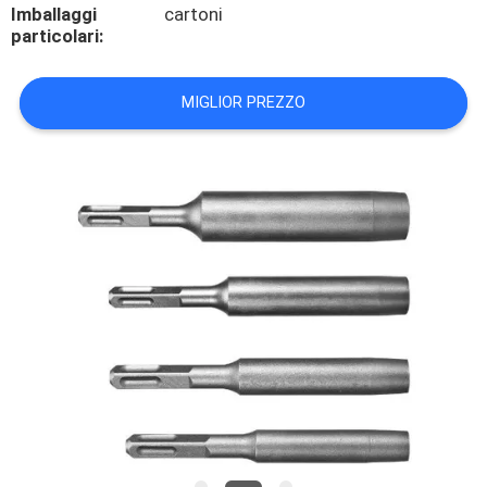
Imballaggi
cartoni
particolari:
CONTROLLO
DELLA
MIGLIOR PREZZO
QUALITÀ
CONTATTACI
NOTIZIE
CASI
CHIEDI UN
PREVENTIVO