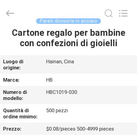
LuoX
Electric
Co.,
Ltd.
All
Pareti divisorie in acciaio
Rights
Reserved.
Cartone regalo per bambine
CASA.
Developed
by
ECER
con confezioni di gioielli
PRODOTTI
Luogo di
Hainan, Cina
origine:
SU
DI
Marca:
HB
NOI
Numero di
HBC1019-030
modello:
VISITA
Quantità di
500 pezzi
ordine minimo:
ALLA
Prezzo:
$0.08/pieces 500-4999 pieces
FABBRICA