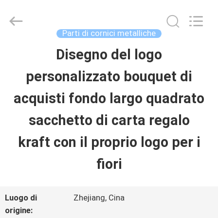
Shenzhen
LuoX
Electric
Co.,
Parti di cornici metalliche
Ltd.
All
Disegno del logo
CASA.
Rights
Reserved.
personalizzato bouquet di
Developed
by
PRODOTTI
ECER
acquisti fondo largo quadrato
sacchetto di carta regalo
SU
kraft con il proprio logo per i
DI
fiori
NOI
Luogo di
Zhejiang, Cina
VISITA
origine: