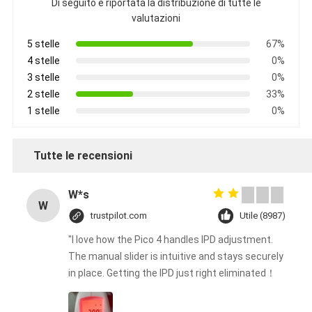
Di seguito è riportata la distribuzione di tutte le
valutazioni
5 stelle
67%
4 stelle
0%
3 stelle
0%
2 stelle
33%
1 stelle
0%
Tutte le recensioni
W*s
W
trustpilot.com
Utile (8987)
"I love how the Pico 4 handles IPD adjustment.
The manual slider is intuitive and stays securely
in place. Getting the IPD just right eliminated！