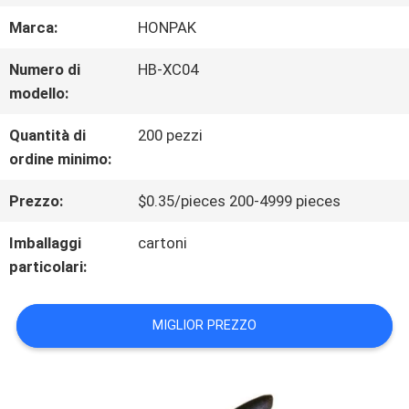
ALLA
Marca:
HONPAK
FABBRICA
Numero di
HB-XC04
modello:
CONTROLLO
Quantità di
200 pezzi
ordine minimo:
DELLA
Prezzo:
$0.35/pieces 200-4999 pieces
QUALITÀ
Imballaggi
cartoni
particolari:
CONTATTACI
MIGLIOR PREZZO
NOTIZIE