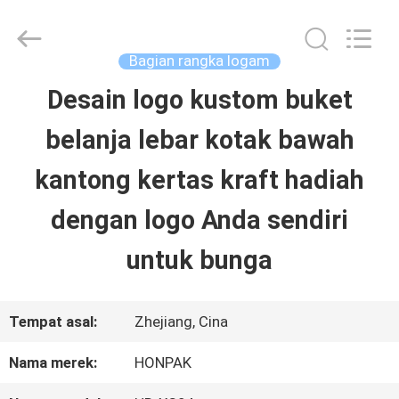
LuoX
Electric
Co.,
Ltd.
Bagian rangka logam
All
Rights
Desain logo kustom buket
RUMAH
Reserved.
Developed
belanja lebar kotak bawah
by
ECER
PRODUK
kantong kertas kraft hadiah
dengan logo Anda sendiri
TENTANG
untuk bunga
KITA
Tempat asal:
Zhejiang, Cina
WISATA
Nama merek:
HONPAK
PABRIK