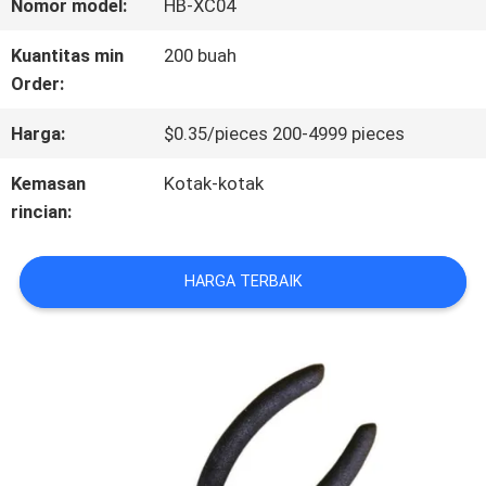
Nomor model:
HB-XC04
KONTROL
Kuantitas min
200 buah
Order:
KUALITAS
Harga:
$0.35/pieces 200-4999 pieces
HUBUNGI
Kemasan
Kotak-kotak
rincian:
KAMI
HARGA TERBAIK
BERITA
SEMUA
KASUS