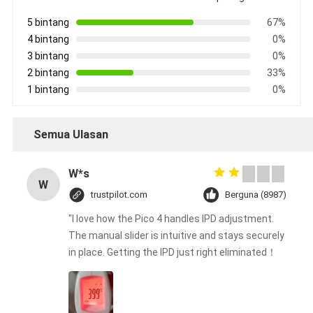
5 bintang
67%
4 bintang
0%
3 bintang
0%
2 bintang
33%
1 bintang
0%
Semua Ulasan
W*s
W
trustpilot.com
Berguna (8987)
"I love how the Pico 4 handles IPD adjustment.
The manual slider is intuitive and stays securely
in place. Getting the IPD just right eliminated！