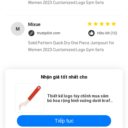
Women 2023 Customized Logo Gym Sets
Mixue
M
trustpilot.com
Hữu ích (12)
Solid Pattern Quick Dry One Piece Jumpsuit for
Women 2023 Customized Logo Gym Sets
Nhận giá tốt nhất cho
Thiết kế logo tùy chỉnh mua sắm
bó hoa rộng hình vuông dưới kraft
túi giấy quà tặng với logo của
riêng bạn cho hoa
Tiếp tục