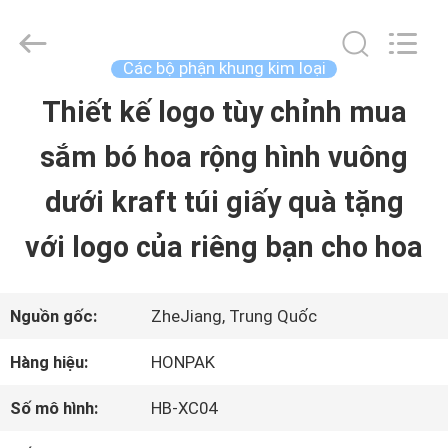
2025
Shenzhen
LuoX
Electric
Các bộ phận khung kim loại
Co.,
Ltd.
Thiết kế logo tùy chỉnh mua
NHÀ
All
Rights
Reserved.
sắm bó hoa rộng hình vuông
Developed
by
SẢN
ECER
dưới kraft túi giấy quà tặng
PHẨM
với logo của riêng bạn cho hoa
VỀ
Nguồn gốc:
ZheJiang, Trung Quốc
CHÚNG
Hàng hiệu:
HONPAK
TÔI
Số mô hình:
HB-XC04