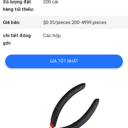
Số lượng đặt
200 cái
THAM
hàng tối thiểu:
QUAN
Giá bán:
$0.35/pieces 200-4999 pieces
NHÀ
chi tiết đóng
Các hộp
gói:
MÁY
GIÁ TỐT NHẤT
KIỂM
SOÁT
CHẤT
LƯỢNG
LIÊN