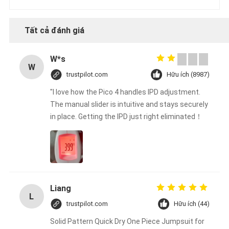
Tất cả đánh giá
W*s
W
trustpilot.com
Hữu ích (8987)
"I love how the Pico 4 handles IPD adjustment.
The manual slider is intuitive and stays securely
in place. Getting the IPD just right eliminated！
Liang
L
trustpilot.com
Hữu ích (44)
Solid Pattern Quick Dry One Piece Jumpsuit for