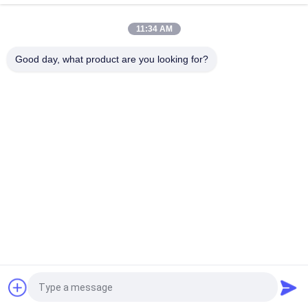
求
11:34 AM
め
Good day, what product are you looking for?
トップ
て
く
人気カテゴリ
すべて
だ
さ
軽鋼キール
軽量鋼のストッド
い
鋼製のペイントキー
鋼筋の壁壁
ル
地
メタルフレーム部品
図
見積依頼