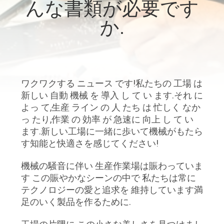
た
んな書類が必要です
ち
か.
に
つ
い
ワクワクする ニュース です!私たちの 工場 は
新しい 自動 機械 を 導入 し て い ます.それ に
て
よっ て,生産 ライン の 人 たち は 忙しく なか
っ たり,作業 の 効率 が 急速に 向上 し て い
ます.新しい工場に一緒に歩いて機械がもたら
工
す知能と快適さを感じてください!
場
機械の騒音に伴い 生産作業場は賑わっていま
ツ
す この賑やかなシーンの中で 私たちは常に
テクノロジーの愛と追求を 維持しています満
ア
足のいく製品を作るために.
ー