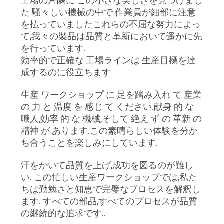
工場の片隅に この小さな美しさを見つけまし
た 騒々しい機械の中で 作業員が細部に注意
品
を払っていましたこれらの不屈な努力によっ
て,我々の製品は品質と革新において遥かに先
質
を行っています.
効率的で正確な 工場ラインは 生産目標を達
管
成するのに役立ちます
理
生産 ワークショップ に 足を踏み入れ て 産業
の 力 と 温度 を 感じ て ください.献身 的 な
連
職人,効率 的 な 機械,そして 絶え ず の 革新 の
精神 が あります.この素晴らしい体験を分か
絡
ち合うことを楽しみにしています.
く
汗をかいて品質を上げ,成功を図るのが難し
い. この忙しい生産ワークショップでは,私た
だ
ちは勤勉さと知恵で完璧なプロセスを解釈し
さ
ます. すべての部品,すべてのプロセスが品質
の継続的な追求です..
い