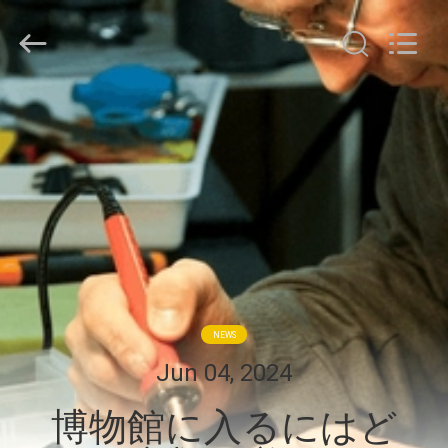
©
2020
-
2025
Shenzhen
LuoX
Electric
Co.,
家
Ltd.
All
Rights
へ
Reserved.
Developed
by
ECER
製
品
わ
NEWS
た
Jun 04, 2024
し
博物館に入るにはど