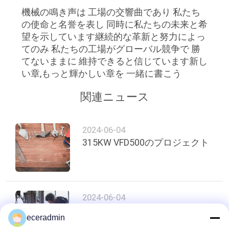
機械の鳴き声は 工場の交響曲であり 私たち
の使命と名誉を表し 同時に私たちの未来と希
ニ
望を示しています継続的な革新と努力によっ
てのみ 私たちの工場がグローバル競争で 勝
ュ
てないままに 維持できると信じています新し
ー
い章,もっと輝かしい章を 一緒に書こう
ス
関連ニュース
事
2024-06-04
315KW VFD500のプロジェクト
件
引
2024-06-04
金
250KW VFD500のプロジェクト
eceradmin
を