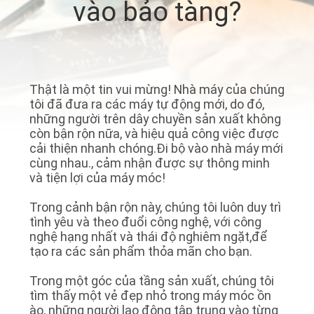
vào bảo tàng?
NHÀ
MÁY
KIỂM
Thật là một tin vui mừng! Nhà máy của chúng
SOÁT
tôi đã đưa ra các máy tự động mới, do đó,
những người trên dây chuyền sản xuất không
CHẤT
còn bận rộn nữa, và hiệu quả công việc được
cải thiện nhanh chóng.Đi bộ vào nhà máy mới
LƯỢNG
cùng nhau., cảm nhận được sự thông minh
và tiện lợi của máy móc!
LIÊN
Trong cảnh bận rộn này, chúng tôi luôn duy trì
HỆ
tình yêu và theo đuổi công nghệ, với công
nghệ hạng nhất và thái độ nghiêm ngặt,để
VỚI
tạo ra các sản phẩm thỏa mãn cho bạn.
CHÚNG
Trong một góc của tầng sản xuất, chúng tôi
TÔI
tìm thấy một vẻ đẹp nhỏ trong máy móc ồn
ào, những người lao động tập trung vào từng