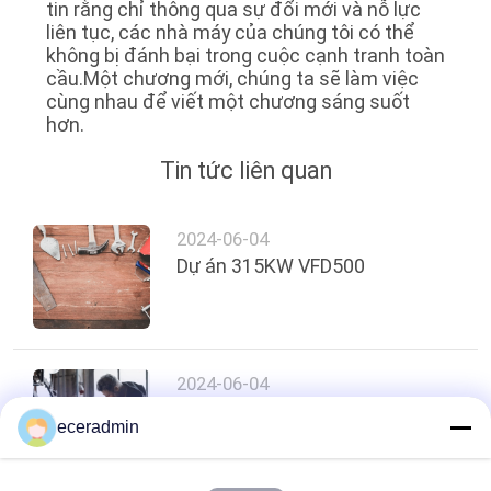
tin rằng chỉ thông qua sự đổi mới và nỗ lực
ĐỒ
liên tục, các nhà máy của chúng tôi có thể
TRANG
không bị đánh bại trong cuộc cạnh tranh toàn
cầu.Một chương mới, chúng ta sẽ làm việc
WEB
cùng nhau để viết một chương sáng suốt
hơn.
CHÍNH
Tin tức liên quan
SÁCH
BẢO
2024-06-04
Dự án 315KW VFD500
MẬT
2024-06-04
Dự án VFD500 250KW
eceradmin