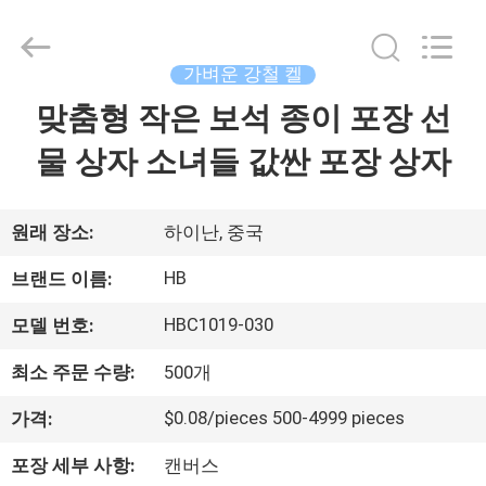
2020
-
2026
Shenzhen
LuoX
가벼운 강철 켈
Electric
Co.,
맞춤형 작은 보석 종이 포장 선
집
Ltd.
All
Rights
물 상자 소녀들 값싼 포장 상자
Reserved.
Developed
by
제
ECER
품
원래 장소:
하이난, 중국
HB
브랜드 이름:
우
HBC1019-030
모델 번호:
리
최소 주문 수량:
500개
에
$0.08/pieces 500-4999 pieces
가격:
관
포장 세부 사항:
캔버스