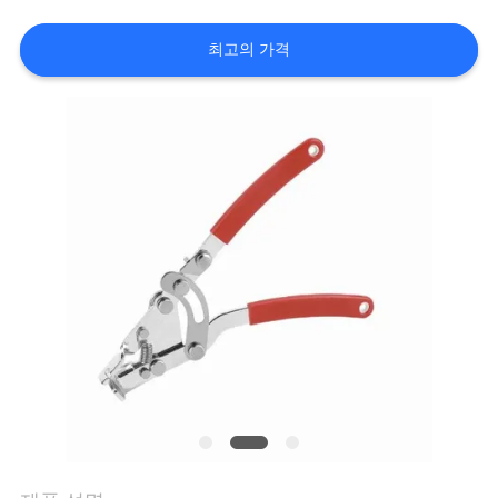
한
것
최고의 가격
공
장
투
어
품
질
관
리