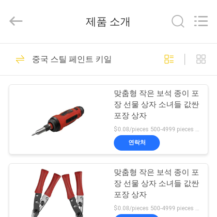
2020
-
2025
제품 소개
Shenzhen
LuoX
Electric
Co.,
집
9
Ltd.
All
중국 스틸 페인트 키일
Rights
Reserved.
가벼운 강철 켈
Developed
by
제
ECER
맞춤형 작은 보석 종이 포
품
장 선물 상자 소녀들 값싼
포장 상자
$0.08/pieces 500-4999 pieces MOQ:500개
우
연락처
9
리
맞춤형 작은 보석 종이 포
에
가벼운 스틸 스터드
장 선물 상자 소녀들 값싼
관
포장 상자
$0.08/pieces 500-4999 pieces MOQ:500개