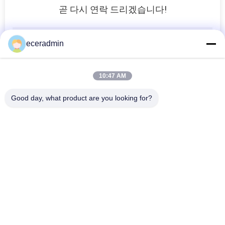
곧 다시 연락 드리겠습니다!
이
트
eceradmin
맵
10:47 AM
개
Good day, what product are you looking for?
인
정
보
모든
보
가벼운 강철 켈
가벼운 스틸 스터드
호
정
스틸 페인트 키일
스틸 스터드 파티션