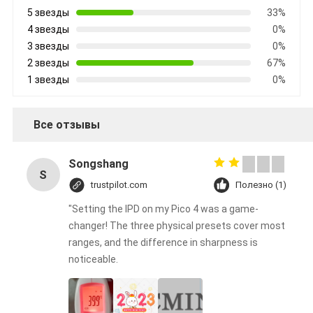
5 звезды
33%
4 звезды
0%
3 звезды
0%
2 звезды
67%
1 звезды
0%
Все отзывы
Songshang
S
trustpilot.com
Полезно (1)
"Setting the IPD on my Pico 4 was a game-
changer! The three physical presets cover most
ranges, and the difference in sharpness is
noticeable.