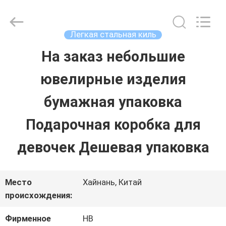
LuoX
Electric
Co.,
Ltd.
Легкая стальная киль
All
Rights
На заказ небольшие
ДОМОЙ
Reserved.
Developed
ювелирные изделия
by
ECER
ПРОДУКТЫ
бумажная упаковка
Подарочная коробка для
О
девочек Дешевая упаковка
НАС
Место
Хайнань, Китай
ЭКСКУРСИЯ
происхождения:
ПО
Фирменное
HB