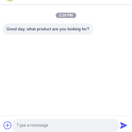
На заказ небольшие ювелирные изделия бумажная
упаковка Подарочная коробка для девочек Дешевая
2:26 PM
упаковка
Good day, what product are you looking for?
На заказ небольшие ювелирные изделия бумажная
упаковка Подарочная коробка для девочек Дешевая
упаковка
Популярные категории
Все
Легкая Стальная 
Стальные Костыли 
Киль
Легкого Калибра
Стальной 
Стальная 
Красочный Киль
Перегородка
Части 
Запрос Цитировать
Металлических 