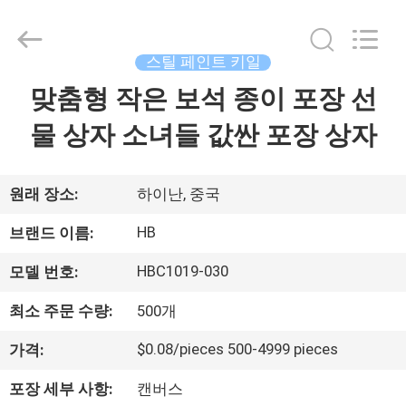
2020
-
2026
Shenzhen
LuoX
스틸 페인트 키일
Electric
Co.,
맞춤형 작은 보석 종이 포장 선
집
Ltd.
All
Rights
물 상자 소녀들 값싼 포장 상자
Reserved.
Developed
by
제
ECER
품
원래 장소:
하이난, 중국
HB
브랜드 이름:
우
HBC1019-030
모델 번호:
리
최소 주문 수량:
500개
에
$0.08/pieces 500-4999 pieces
가격:
관
포장 세부 사항:
캔버스