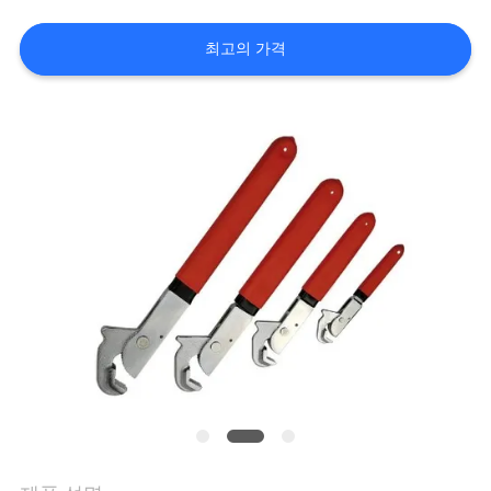
한
것
최고의 가격
공
장
투
어
품
질
관
리