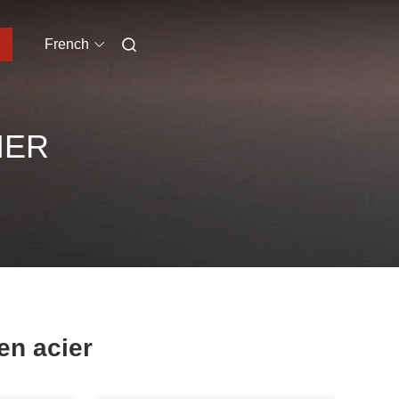
French
IER
en acier