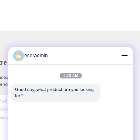
eceradmin
re newsletter
5:13 AM
nez-vous à notre newsletter pour des réductions et
 encore.
Good day, what product are you looking 
for?