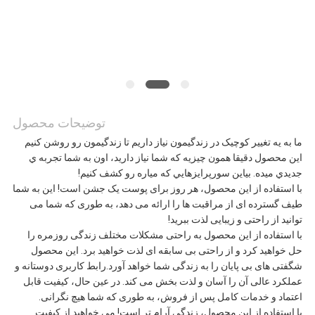
موارد
درخواست
نقل قول
توضیحات محصول
نقشه
ما به يه تغيير کوچيک در زندگيمون نياز داريم تا زندگيمون رو روشن کنيم
اين محصول دقیقا همون چيزيه که شما نياز داريد، اون به شما تجربه ي
سایت
جديدي ميده. بياين سورپرايزهايي که مياره رو کشف کنيم!
با استفاده از این محصول، هر روز برای پوست یک جشن است! این به شما
طیف گسترده ای از مراقبت ها را ارائه می دهد، به طوری که شما می
توانید از راحتی و زیبایی لذت ببرید!
سیاست
با استفاده از این محصول به راحتی مشکلات مختلف زندگی روزمره را
حل خواهید کرد و از راحتی بی سابقه ای لذت خواهید برد. این محصول
حفظ
شگفتی های بی پایان را به زندگی شما خواهد آورد.رابط کاربری دوستانه و
عملکرد عالی آن را آسان و لذت بخش می کند. در عین حال، کیفیت قابل
حریم
اعتماد و خدمات کامل پس از فروش، به طوری که شما هیچ نگرانی.
با استفاده از این محصول، زندگی آرام تر است! می خواهید از کیفیت