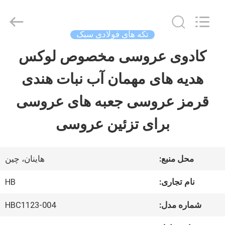
Shenzhen
LuoX
Electric
Co.,
تکه های فولادی سبک
Ltd.
All
کادوی عروسی مخصوص لوکس
خانه
Rights
Reserved.
Developed
هدیه های مهمان آب نبات هندی
by
ECER
محصولات
قرمز عروسی جعبه های عروسی
برای تزئین عروسی
دربارهی
ما
محل منبع:
هاینان، چین
نام تجاری:
HB
کارخانه
شماره مدل:
HBC1123-004
تور