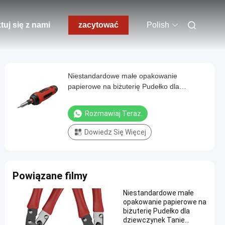
tuj się z nami
zacytować
Polish
Niestandardowe małe opakowanie
papierowe na biżuterię Pudełko dla
dziewczynek Tanie pudełko do pakowania
Rozmawiaj Teraz.
Dowiedz Się Więcej
Powiązane filmy
Niestandardowe małe
opakowanie papierowe na
biżuterię Pudełko dla
dziewczynek Tanie