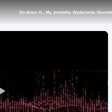
Do domu
O... My.
produkty
Wydarzenia
Skontak