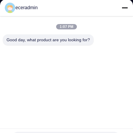
NHÀ
eceradmin
MÁY
1:07 PM
KIỂM
Good day, what product are you looking for?
SOÁT
CHẤT
LƯỢNG
LIÊN
HỆ
VỚI
CHÚNG
Hộp đựng đồ trang sức nhỏ tùy chỉnh Hộp quà tặng dành
TÔI
cho nữ Hộp đóng gói giá rẻ