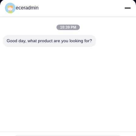
た
eceradmin
ち
に
10:39 PM
つ
Good day, what product are you looking for?
い
て
工
場
ツ
ア
オーダーメイド 小宝石 紙包装 ギフトボックス 女の子 格安
ー
梱包ボックス