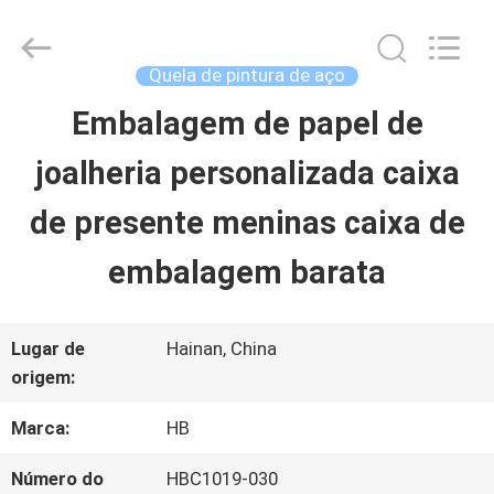
Shenzhen
LuoX
Electric
Co.,
Quela de pintura de aço
Ltd.
All
Embalagem de papel de
PARA
Rights
Reserved.
Developed
joalheria personalizada caixa
CASA
by
ECER
de presente meninas caixa de
PRODUTOS
embalagem barata
SOBRE
Lugar de
Hainan, China
origem:
NÓS
Marca:
HB
VISITA
Número do
HBC1019-030