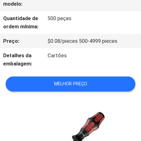
modelo:
À
Quantidade de
500 peças
FÁBRICA
ordem mínima:
Preço:
$0.08/pieces 500-4999 pieces
CONTROLE
Detalhes da
Cartões
DE
embalagem:
QUALIDADE
MELHOR PREÇO
CONTACTE-
NOS
NOTÍCIAS