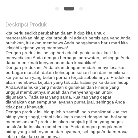
SITEMAP
Deskripsi Produk
KEBIJAKAN
kita perlu sedikit perubahan dalam hidup kita untuk
PRIVASI
mencerahkan hidup kita produk ini adalah persis apa yang Anda
butuhkan, itu akan membawa Anda pengalaman baru mari kita
jelajahi kejutan yang membawa!
Dengan produk ini, setiap hari adalah pesta untuk kulit! Ini
menyediakan Anda dengan berbagai perawatan, sehingga Anda
dapat menikmati kenyamanan dan kecantikan!
Dengan produk ini, Anda akan dengan mudah menyelesaikan
berbagai masalah dalam kehidupan sehari-hari dan menikmati
kenyamanan yang belum pernah terjadi sebelumnya. Produk ini
akan membawa kejutan yang tak ada habisnya ke dalam hidup
Anda.Antarmuka yang mudah digunakan dan kinerja yang
unggul membuatnya mudah dan menyenangkan untuk
digunakan. Pada saat yang sama, kualitas yang dapat
diandalkan dan sempurna layanan purna jual, sehingga Anda
tidak perlu khawatir.
Dengan produk ini, hidup lebih santai! Ingin menikmati kualitas
hidup yang tinggi, tetapi tidak ingin macet dengan hal-hal yang
membosankan? produk ini akan menjadi pilihan yang bagus
untuk Anda!Ini akan memberikan Anda dengan pengalaman
hidup yang lebih nyaman dan nyaman, sehingga Anda merasa
lebih rileks dari sebelumnya.