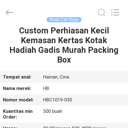
Electric
Co.,
Ltd.
All
Rights
Keel Cat Baja
Reserved.
Developed
Custom Perhiasan Kecil
RUMAH
by
ECER
Kemasan Kertas Kotak
PRODUK
Hadiah Gadis Murah Packing
Box
TENTANG
KITA
Tempat asal:
Hainan, Cina
Nama merek:
HB
WISATA
Nomor model:
HBC1019-030
PABRIK
Kuantitas min
500 buah
Order:
KONTROL