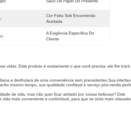
ipo:
Saco De Papel Do Presente
Cor Feita Sob Encomenda 
:
Aceitada
A Exigência Específica Do 
to:
Cliente
 vidas. Este produto é exatamente o que você precisa, ele lhe trará
idiana e desfrutará de uma conveniência sem precedentes.Sua interfac
sarAo mesmo tempo, sua qualidade confiável e serviço pós-venda perfe
idade de vida, mas não quer ficar atolado por coisas tediosas? Este
 vida mais conveniente e confortável, para que se sinta mais relaxado