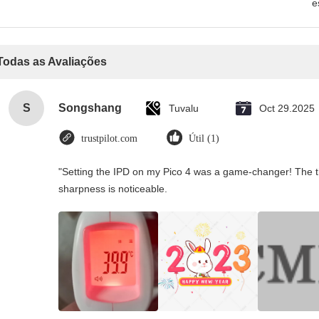
e
Todas as Avaliações
S
Songshang
Tuvalu
Oct 29.2025
trustpilot.com
Útil (1)
"Setting the IPD on my Pico 4 was a game-changer! The th
sharpness is noticeable.