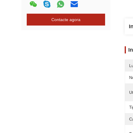
Contacte agora
I
I
L
N
Ut
T
Ca