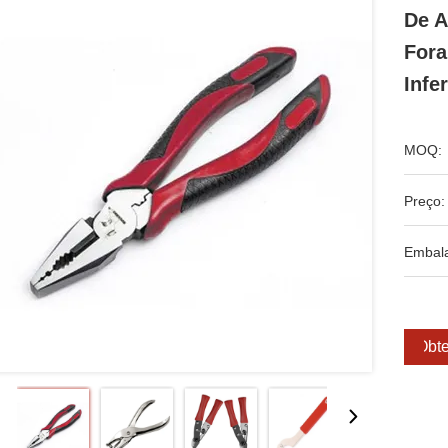
De A
Fora
Infer
MOQ:
Preço:
Embal
Obte