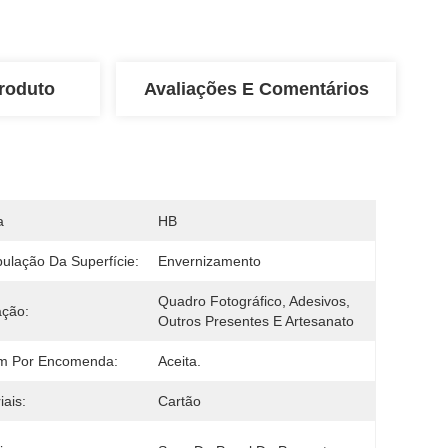
roduto
Avaliações E Comentários
a
HB
ulação Da Superfície:
Envernizamento
Quadro Fotográfico, Adesivos, 
ação:
Outros Presentes E Artesanato
m Por Encomenda:
Aceita.
iais:
Cartão