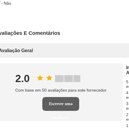
- Não.
valiações E Comentários
Avaliação Geral
I
A
2.0
5
e
Com base em 50 avaliações para este fornecedor
4
e
3
Escrever uma
e
2
avaliação
e
1