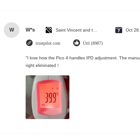
W
W*s
Saint Vincent and the Grenadines
Oct 28
trustpilot.com
Útil (8987)
"I love how the Pico 4 handles IPD adjustment. The manual s
right eliminated！