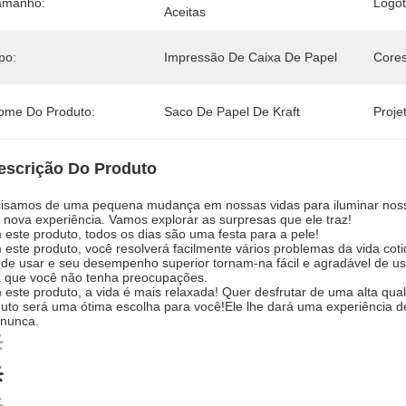
amanho:
Logot
Aceitas
po:
Impressão De Caixa De Papel
Cores
ome Do Produto:
Saco De Papel De Kraft
Proje
escrição Do Produto
isamos de uma pequena mudança em nossas vidas para iluminar nossas
nova experiência. Vamos explorar as surpresas que ele traz!
este produto, todos os dias são uma festa para a pele!
este produto, você resolverá facilmente vários problemas da vida cot
l de usar e seu desempenho superior tornam-na fácil e agradável de u
 que você não tenha preocupações.
este produto, a vida é mais relaxada! Quer desfrutar de uma alta qual
uto será uma ótima escolha para você!Ele lhe dará uma experiência de
 nunca.