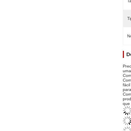
T
Ti
N
D
Prec
uma 
Com 
Com 
fáci
para
Com 
prod
que