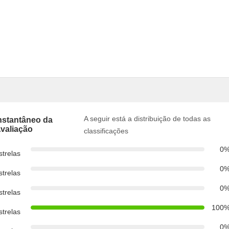
A seguir está a distribuição de todas as
nstantâneo da
valiação
classificações
0
strelas
0
strelas
0
strelas
100
strelas
0