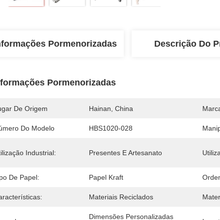
nformações Pormenorizadas
Descrição Do P
nformações Pormenorizadas
ugar De Origem
Hainan, China
Marc
úmero Do Modelo
HBS1020-028
Manip
ilização Industrial:
Presentes E Artesanato
Utiliz
ipo De Papel:
Papel Kraft
Orde
racterísticas:
Materiais Reciclados
Mater
Dimensões Personalizadas 