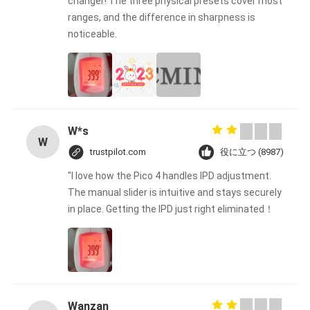
さ
changer! The three physical presets cover most
ranges, and the difference in sharpness is
い
noticeable.
地
図
W*s
W
trustpilot.com
役に立つ (8987)
プ
"I love how the Pico 4 handles IPD adjustment.
ラ
The manual slider is intuitive and stays securely
in place. Getting the IPD just right eliminated！
イ
バ
シ
Wanzan