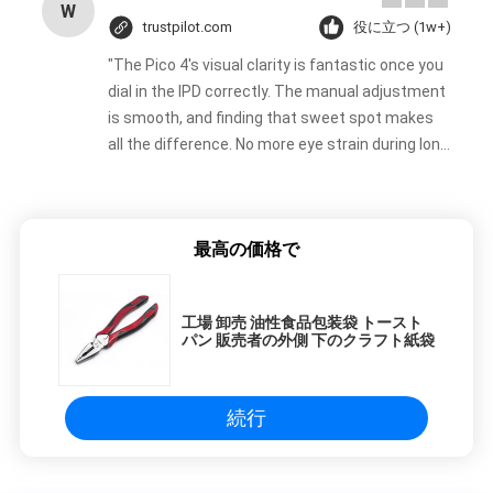
ー
W
trustpilot.com
役に立つ (1w+)
ポ
"The Pico 4's visual clarity is fantastic once you
dial in the IPD correctly. The manual adjustment
リ
is smooth, and finding that sweet spot makes
all the difference. No more eye strain during long
シ
sessions. Highly recommend taking the time to
set it up properly!""The Pico 4's visual clarity is
ー
fantastic once you dial in the IPD correctly. The
最高の価格で
manual adjustment is smooth, and finding that
sweet spot makes all the difference. No more
eye strain during long sessions. Highly
工場 卸売 油性食品包装袋 トースト
recommend taking the time to set it up
パン 販売者の外側 下のクラフト紙袋
properly!""The Pico 4's visual clarity is fantastic
once you dial in the IPD correctly. The manual
adjustment is smooth, and finding that sweet
続行
spot makes all the difference. No more eye
strain during long sessions. Highly recommend
taking the time to set it up properly!""The Pico