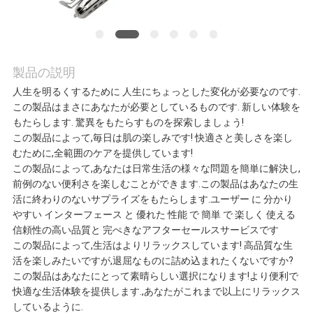
ア
ー
製品の説明
人生を明るくするために 人生にちょっとした変化が必要なのです.
品
この製品はまさにあなたが必要としているものです. 新しい体験を
もたらします. 驚異をもたらすものを探索しましょう!
質
この製品によって,毎日は肌の楽しみです! 快適さと美しさを楽し
むために,全範囲のケアを提供しています!
管
この製品によって,あなたは日常生活の様々な問題を簡単に解決し,
前例のない便利さを楽しむことができます.この製品はあなたの生
理
活に終わりのないサプライズをもたらします.ユーザー に 分かり
やすい インターフェース と 優れた 性能 で 簡単 で 楽しく 使える
信頼性の高い品質と 完ぺきなアフターセールスサービスです
連
この製品によって,生活はよりリラックスしています! 高品質な生
活を楽しみたいですが,退屈なものに詰め込まれたくないですか?
絡
この製品はあなたにとって素晴らしい選択になります!より便利で
快適な生活体験を提供します.,あなたがこれまで以上にリラックス
く
しているように.