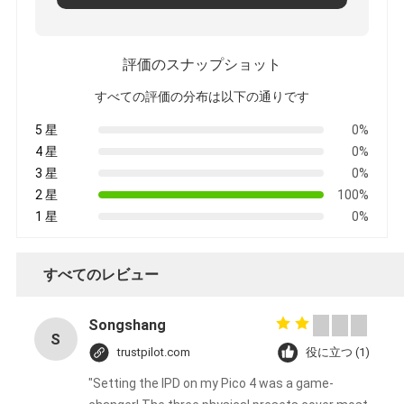
件
評価のスナップショット
引
すべての評価の分布は以下の通りです
金
5 星
0%
4 星
0%
を
3 星
0%
求
2 星
100%
1 星
0%
め
すべてのレビュー
て
く
Songshang
S
trustpilot.com
役に立つ (1)
だ
"Setting the IPD on my Pico 4 was a game-