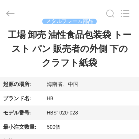
©
2020
-
2025
メタルフレーム部品
Shenzhen
LuoX
工場 卸売 油性食品包装袋 トー
家
Electric
Co.,
スト パン 販売者の外側 下の
へ
Ltd.
All
Rights
クラフト紙袋
Reserved.
Developed
製
by
ECER
品
起源の場所:
海南省、中国
ブランド名:
HB
わ
モデル番号:
HBS1020-028
た
最小注文数量:
500個
し