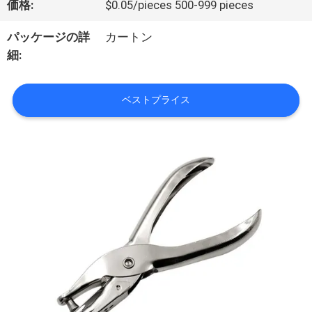
価格:
$0.05/pieces 500-999 pieces
た
パッケージの詳
カートン
ち
細:
に
ベストプライス
つ
い
て
工
場
ツ