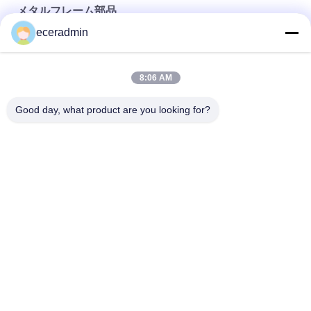
メタルフレーム部品
4's visual clarity is fantastic once you dial in the
IPD correctly. The manual adjustment is
eceradmin
オーダーメイド 小宝石 紙包装 ギフトボックス 女の子 格安 梱包
smooth, and finding that sweet spot makes all
ボックス
the difference. No more eye strain during long
8:06 AM
sessions. Highly r
カスタマイズされたビジネス服 シンプル マット / 輝く黒 小型
大型 持ち込み 紙箱 買い物 クラフト 紙袋
Good day, what product are you looking for?
高級紙箱小売 黒色 ギフト 買い物 財布 卸売 布 靴屋 大型 トート
紙袋 オーダーメイド 印刷 ロゴ
人気カテゴリ
すべて
軽鋼キール
軽量鋼のストッド
鋼製のペイントキー
鋼筋の壁壁
ル