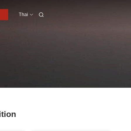
Thai
ition