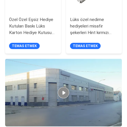
Özel Özel Eşsiz Hediye
Lüks özel nedime
Kutuları Baskı Lüks
hediyeleri misafir
Karton Hediye Kutusu
şekerleri Hint kırmızı
Paketleme Mücevherler
düğün hediyesi kutusu
Sevgililer Günü Gülü
düğün dekorasyonu için
TEMAS ETMEK
TEMAS ETMEK
Hediye Kutusu
hediye