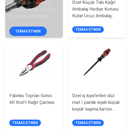
Özel Küçük Takı Kağıt
Özel Küçük Takı Kağıt
Ambalaj Hediye Kutusu
Ambalaj Hediye Kutusu
BIZIMLE
Kızlar Ucuz Ambalaj
Kızlar Ucuz Ambalaj
İLETIŞIM
Kutusu
Kutusu
TEMAS ETMEK
TEMAS ETMEK
HABERLER
VAKALAR
BIR
TEKLIF
Fabrika Toptan Satıcı
Özel iş kıyafetleri düz
ISTEĞI
Alt Kraft Kağıt Çantası
mat / parlak siyah küçük
büyük taşıma karton
SITE
paketleme alışveriş
kraft kağıt çantaları
TEMAS ETMEK
TEMAS ETMEK
HARITASI