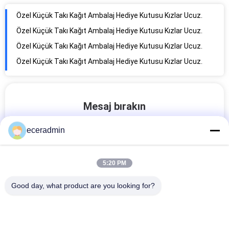
Özel Küçük Takı Kağıt Ambalaj Hediye Kutusu Kızlar Ucuz Ambalaj Kutusu
Özel Küçük Takı Kağıt Ambalaj Hediye Kutusu Kızlar Ucuz Ambalaj Kutusu
Özel Küçük Takı Kağıt Ambalaj Hediye Kutusu Kızlar Ucuz Ambalaj Kutusu
Özel Küçük Takı Kağıt Ambalaj Hediye Kutusu Kızlar Ucuz Ambalaj Kutusu
Özel logo tasarımı alışveriş buketi geniş kare alt kraft hediye kağıt çantası kendi çiçek logosu ile
Özel Küçük Takı Kağıt Ambalaj Hediye Kutusu Kızlar Ucuz Ambalaj Kutusu
Mesaj bırakın
Özel logo basılı siyah karton çanta giyim alışveriş çantası kendi logo ile lüks kağıt çantalar
Sizi yakında arayacağız!
Özel Küçük Takı Kağıt Ambalaj Hediye Kutusu Kızlar Ucuz Ambalaj Kutusu
eceradmin
Özel Alışveriş Çantaları Şık Giysiler Kahverengi Kraft Kağıt Hediye Logo için Büyük Boutique Kağıt Çantaları Kurdele El Çantaları
Özel Küçük Takı Kağıt Ambalaj Hediye Kutusu Kızlar Ucuz Ambalaj Kutusu
5:20 PM
Özel Küçük Takı Kağıt Ambalaj Hediye Kutusu Kızlar Ucuz Ambalaj Kutusu
Özel Küçük Takı Kağıt Ambalaj Hediye Kutusu Kızlar Ucuz Ambalaj Kutusu
Good day, what product are you looking for?
Özel Küçük Takı Kağıt Ambalaj Hediye Kutusu Kızlar Ucuz Ambalaj Kutusu
Özel Küçük Takı Kağıt Ambalaj Hediye Kutusu Kızlar Ucuz Ambalaj Kutusu
Özel Küçük Takı Kağıt Ambalaj Hediye Kutusu Kızlar Ucuz Ambalaj Kutusu