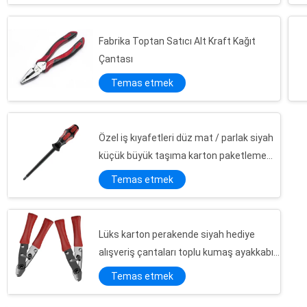
Fabrika Toptan Satıcı Alt Kraft Kağıt
Çantası
Temas etmek
Özel iş kıyafetleri düz mat / parlak siyah
küçük büyük taşıma karton paketleme
alışveriş kraft kağıt çantaları
Temas etmek
Lüks karton perakende siyah hediye
alışveriş çantaları toplu kumaş ayakkabı
mağazası özel basılı logo ile büyük paketli
Temas etmek
Özel Küçük Takı Kağıt Ambalaj Hediye Kutusu Kızlar Ucuz Ambalaj Kutusu
kağıt torbalar
Özel Küçük Takı Kağıt Ambalaj Hediye Kutusu Kızlar Ucuz Ambalaj Kutusu