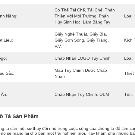
Có Thể Tái Chế, Tái Chế, Thân 
ính Năng:
Thiện Với Môi Trường, Phân 
Loại 
Hủy Sinh Học, Làm Bằng Tay
Giấy Nghệ Thuật, Giấy Bìa, 
t Liệu:
Giấy Gợn Sóng, Giấy Tráng, 
Kích 
V.v.
ogo:
Chấp Nhận LOGO Tùy Chỉnh
Loại:
Màu Tùy Chỉnh Được Chấp 
àu Sắc:
Thiết
Nhận
 Ấn:
Chấp Nhận Tùy Chỉnh. OEM
Tên:
ô Tả Sản Phẩm
g ta cần một sự thay đổi nhỏ trong cuộc sống của chúng ta để làm sá
 nó sẽ mang lại cho bạn một trải nghiệm mới. Hãy khám phá những bấ