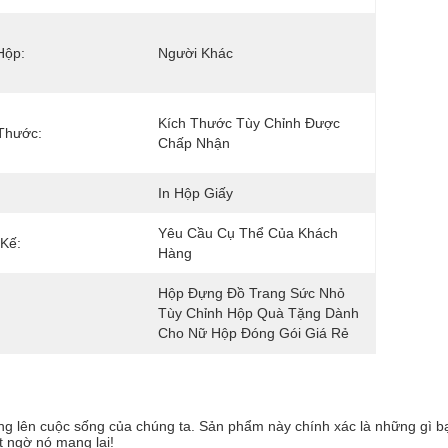
Hộp:
Người Khác
Kích Thước Tùy Chỉnh Được 
Thước:
Chấp Nhận
In Hộp Giấy
Yêu Cầu Cụ Thể Của Khách 
 Kế:
Hàng
Hộp Đựng Đồ Trang Sức Nhỏ 
Tùy Chỉnh Hộp Quà Tặng Dành 
Cho Nữ Hộp Đóng Gói Giá Rẻ
ng lên cuộc sống của chúng ta. Sản phẩm này chính xác là những gì b
t ngờ nó mang lại!