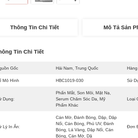
Thông Tin Chi Tiết
Mô Tả Sản 
hông Tin Chi Tiết
guồn Gốc
Hải Nam, Trung Quốc
Hàng
ố Mô Hình
HBC1019-030
Sử D
Phấn Mắt, Son Môi, Mặt Nạ, 
ử Dụng:
Serum Chăm Sóc Da, Mỹ 
Loại 
Phẩm Khác
Cán Mờ, Đánh Bóng, Dập, Dập 
Nổi, Cán Bóng, Phủ UV, Đánh 
 Lý In Ấn:
Đơn Đ
Bóng, Lá Vàng, Dập Nổi, Cán 
Bóng, Cán Mờ, Dậ