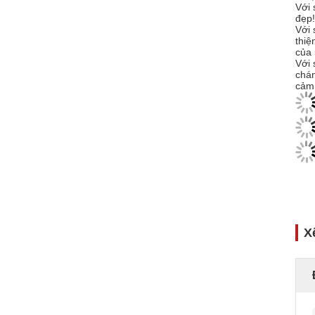
Với 
đẹp!
Với 
thiệ
của 
Với 
chán
cảm 
X