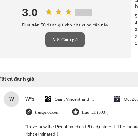
Ả
h
3.0
5
4
Dựa trên 50 đánh giá cho nhà cung cấp này
3
2
Viết đánh giá
1
Tất cả đánh giá
W
W*s
Saint Vincent and the Grenadines
Oct 28
trustpilot.com
Hữu ích (8987)
"I love how the Pico 4 handles IPD adjustment. The manual s
right eliminated！