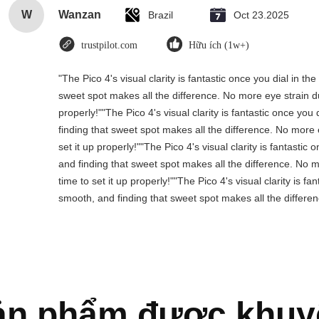
W
Wanzan
Brazil
Oct 23.2025
trustpilot.com
Hữu ích (1w+)
"The Pico 4's visual clarity is fantastic once you dial in 
sweet spot makes all the difference. No more eye strain d
properly!""The Pico 4's visual clarity is fantastic once yo
finding that sweet spot makes all the difference. No more
set it up properly!""The Pico 4's visual clarity is fantasti
and finding that sweet spot makes all the difference. No 
time to set it up properly!""The Pico 4's visual clarity is f
smooth, and finding that sweet spot makes all the differen
ản phẩm được khuy