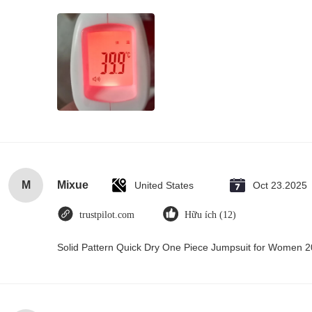
M
Mixue
United States
Oct 23.2025
trustpilot.com
Hữu ích (12)
Solid Pattern Quick Dry One Piece Jumpsuit for Women