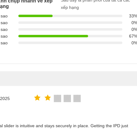
Sau đây là phân phối của tất cả các
nh chụp nhanh về xếp
ạng
xếp hạng
 sao
33
 sao
0
 sao
0
 sao
67
 sao
0
.2025
lider is intuitive and stays securely in place. Getting the IPD just