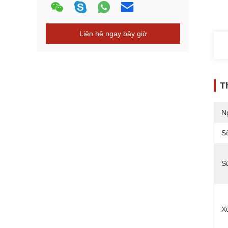
Liên hệ ngay bây giờ
T
N
S
S
Xử