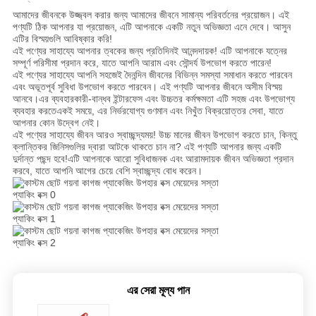
জন্য
আমাদের জীবনকে উজ্জ্বল করার জন্য আমাদের জীবনে সামান্য পরিবর্তনের প্রয়োজন। এই
আবেদন
পণ্যটি ঠিক আপনার যা প্রয়োজন, এটি আপনাকে একটি নতুন অভিজ্ঞতা এনে দেবে। আসুন
এটির বিস্ময়গুলি আবিষ্কার করি!
এই পণ্যের সাহায্যে আপনার ত্বকের জন্য প্রতিদিনই আনন্দদায়ক! এটি আপনাকে যত্নের
সম্পূর্ণ পরিসীমা প্রদান করে, যাতে আপনি আরাম এবং সৌন্দর্য উপভোগ করতে পারেন!
সাইট
এই পণ্যের সাহায্যে আপনি সহজেই দৈনন্দিন জীবনের বিভিন্ন সমস্যা সমাধান করতে পারবেন
এবং অভূতপূর্ব সুবিধা উপভোগ করতে পারবেন। এই পণ্যটি আপনার জীবনে অসীম বিস্ময়
ম্যাপ
আনবে।এর ব্যবহারকারী-বান্ধব ইন্টারফেস এবং উচ্চতর কর্মক্ষমতা এটি সহজ এবং উপভোগ্য
ব্যবহার করতেএকই সময়ে, এর নির্ভরযোগ্য গুণমান এবং নিখুঁত বিক্রয়োত্তর সেবা, যাতে
আপনার কোন উদ্বেগ নেই।
এই পণ্যের সাহায্যে জীবন আরও স্বাচ্ছন্দ্যময়! উচ্চ মানের জীবন উপভোগ করতে চান, কিন্তু
গোপনীয়তা
ক্লান্তিকর জিনিসগুলির দ্বারা আটকে থাকতে চান না? এই পণ্যটি আপনার জন্য একটি
দুর্দান্ত পছন্দ হবে!এটি আপনাকে আরো সুবিধাজনক এবং আরামদায়ক জীবন অভিজ্ঞতা প্রদান
নীতি
করবে, যাতে আপনি আগের চেয়ে বেশি স্বাচ্ছন্দ্য বোধ করেন।
এর সেরা মূল্য পান