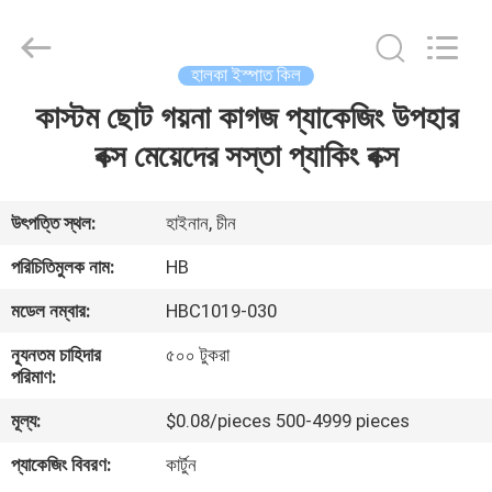
Electric
Co.,
Ltd.
All
Rights
হালকা ইস্পাত কিল
Reserved.
Developed
কাস্টম ছোট গয়না কাগজ প্যাকেজিং উপহার
বাড়ি
by
ECER
বক্স মেয়েদের সস্তা প্যাকিং বক্স
পণ্য
উৎপত্তি স্থল:
হাইনান, চীন
আমাদের
পরিচিতিমুলক নাম:
HB
সম্পর্কে
মডেল নম্বার:
HBC1019-030
ন্যূনতম চাহিদার
৫০০ টুকরা
কারখানা
পরিমাণ:
ভ্রমণ
মূল্য:
$0.08/pieces 500-4999 pieces
প্যাকেজিং বিবরণ:
কার্টুন
মান