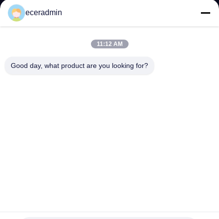
NHÀ
eceradmin
MÁY
11:12 AM
KIỂM
Good day, what product are you looking for?
SOÁT
CHẤT
LƯỢNG
LIÊN
HỆ
VỚI
CHÚNG
Hộp đựng đồ trang sức nhỏ tùy chỉnh Hộp quà tặng dành
TÔI
cho nữ Hộp đóng gói giá rẻ