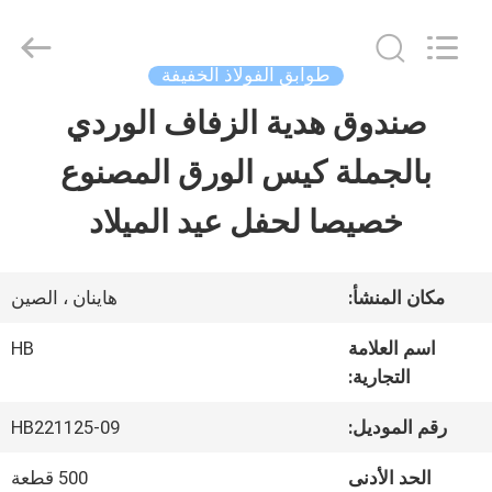
LuoX
Electric
Co.,
Ltd.
طوابق الفولاذ الخفيفة
All
Rights
صندوق هدية الزفاف الوردي
المنزل
Reserved.
Developed
بالجملة كيس الورق المصنوع
by
ECER
المنتجات
خصيصا لحفل عيد الميلاد
معلومات
مكان المنشأ:
هاينان ، الصين
عنا
اسم العلامة
HB
التجارية:
جولة
رقم الموديل:
HB221125-09
في
الحد الأدنى
500 قطعة