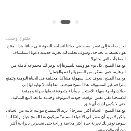
اطلب
اقتباس
منتوج وصف
خريطة
نحن بحاجة إلى تغيير بسيط في حياتنا لتسليط الضوء على حياتنا. هذا المنتج
هو بالضبط ما تحتاجه، وسوف تجلب لك تجربة جديدة. دعونا استكشاف
الموقع
المفاجآت التي يجلبها!
مع هذا المنتج، كل يوم هو وليمة للبشرة! إنه يوفر لك مجموعة كاملة من
الرعاية، حتى تتمكن من التمتع بالراحة والجمال!
مع هذا المنتج، سوف تحل بسهولة مشاكل مختلفة في الحياة اليومية وتتمتع
سياسة
بالراحة غير المسبوقة. هذا المنتج سيجلب مفاجآت لا نهاية لها إلى
حياتك.واجهة سهلة الاستخدام وأداء متفوقة تجعلها سهلة وممتعة
الخصوصية
للاستخدامفي نفس الوقت، جودته الموثوقة وخدمة ما بعد البيع المثالية،
حتى لا يكون لديك أي قلق.
مع هذا المنتج ، الحياة أكثر استرخاءً! تريد الاستمتاع بنوعية عالية من الحياة ،
ولكن لا تريد أن تتعثر في الأشياء المملة؟ سيكون هذا المنتج خيارًا رائعًا لك!
سوف توفر لك تجربة حياة أكثر ملاءمة وراحةحتى تشعرين بالراحة أكثر
من أي وقت مضى