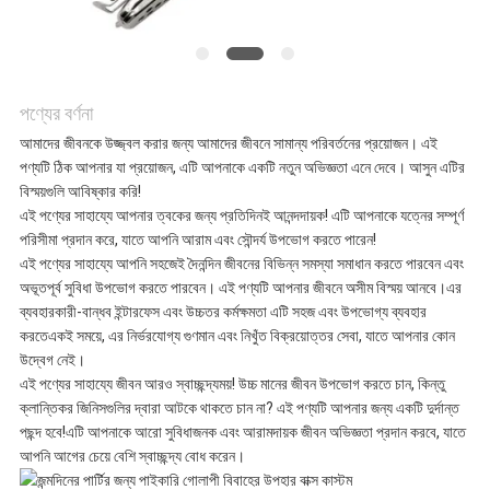
সব
ক্ষেত্রেই
পণ্যের বর্ণনা
উদ্ধৃতির
আমাদের জীবনকে উজ্জ্বল করার জন্য আমাদের জীবনে সামান্য পরিবর্তনের প্রয়োজন। এই
পণ্যটি ঠিক আপনার যা প্রয়োজন, এটি আপনাকে একটি নতুন অভিজ্ঞতা এনে দেবে। আসুন এটির
জন্য
বিস্ময়গুলি আবিষ্কার করি!
এই পণ্যের সাহায্যে আপনার ত্বকের জন্য প্রতিদিনই আনন্দদায়ক! এটি আপনাকে যত্নের সম্পূর্ণ
আবেদন
পরিসীমা প্রদান করে, যাতে আপনি আরাম এবং সৌন্দর্য উপভোগ করতে পারেন!
এই পণ্যের সাহায্যে আপনি সহজেই দৈনন্দিন জীবনের বিভিন্ন সমস্যা সমাধান করতে পারবেন এবং
অভূতপূর্ব সুবিধা উপভোগ করতে পারবেন। এই পণ্যটি আপনার জীবনে অসীম বিস্ময় আনবে।এর
সাইট
ব্যবহারকারী-বান্ধব ইন্টারফেস এবং উচ্চতর কর্মক্ষমতা এটি সহজ এবং উপভোগ্য ব্যবহার
করতেএকই সময়ে, এর নির্ভরযোগ্য গুণমান এবং নিখুঁত বিক্রয়োত্তর সেবা, যাতে আপনার কোন
উদ্বেগ নেই।
ম্যাপ
এই পণ্যের সাহায্যে জীবন আরও স্বাচ্ছন্দ্যময়! উচ্চ মানের জীবন উপভোগ করতে চান, কিন্তু
ক্লান্তিকর জিনিসগুলির দ্বারা আটকে থাকতে চান না? এই পণ্যটি আপনার জন্য একটি দুর্দান্ত
পছন্দ হবে!এটি আপনাকে আরো সুবিধাজনক এবং আরামদায়ক জীবন অভিজ্ঞতা প্রদান করবে, যাতে
গোপনীয়তা
আপনি আগের চেয়ে বেশি স্বাচ্ছন্দ্য বোধ করেন।