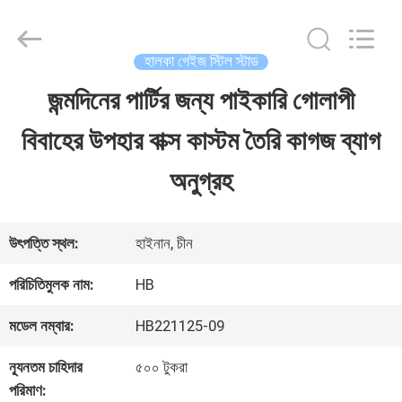
LuoX
Electric
Co.,
Ltd.
হালকা গেইজ স্টিল স্টাড
All
Rights
জন্মদিনের পার্টির জন্য পাইকারি গোলাপী
বাড়ি
Reserved.
Developed
বিবাহের উপহার বাক্স কাস্টম তৈরি কাগজ ব্যাগ
by
ECER
পণ্য
অনুগ্রহ
আমাদের
উৎপত্তি স্থল:
হাইনান, চীন
সম্পর্কে
পরিচিতিমুলক নাম:
HB
মডেল নম্বার:
HB221125-09
কারখানা
ন্যূনতম চাহিদার
৫০০ টুকরা
ভ্রমণ
পরিমাণ: