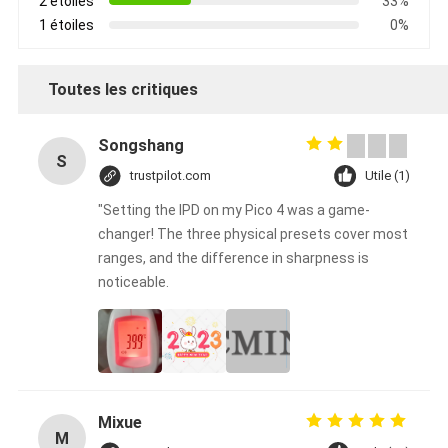
2 étoiles
33%
1 étoiles
0%
Toutes les critiques
Songshang
S
trustpilot.com
Utile (1)
"Setting the IPD on my Pico 4 was a game-
changer! The three physical presets cover most
ranges, and the difference in sharpness is
noticeable.
Mixue
M