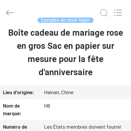
Shenzhen
LuoX
Electric
Co.,
Épingles en acier léger
Ltd.
All
Boîte cadeau de mariage rose
À
Rights
Reserved.
en gros Sac en papier sur
LA
Developed
by
ECER
mesure pour la fête
MAISON
d'anniversaire
PRODUITS
Lieu d'origine:
Hainan, Chine
À
Nom de
HB
marque:
PROPOS
DE
Numéro de
Les États membres doivent fournir