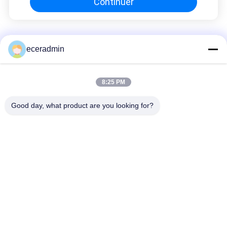
Continuer
Épingles en acier léger
eceradmin
Coffret cadeau pour filles boîte d'emballage bon marché
8:25 PM
Coffret cadeau pour filles boîte d'emballage bon marché
Good day, what product are you looking for?
Boîtes cadeaux personnalisées imprimantes de luxe Boîte
cadeau en carton Emballage bijoux Rose de la Saint-Valentin
Boîte cadeau
Catégories populaires
Tous
Épingles En Acier 
Quille En Acier Léger
Léger