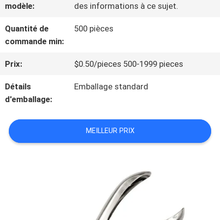
modèle:
des informations à ce sujet.
NOUS
Quantité de
500 pièces
commande min:
VISITE
Prix:
$0.50/pieces 500-1999 pieces
DE
Détails
Emballage standard
L'USINE
d'emballage:
MEILLEUR PRIX
CONTRÔLE
DE
LA
QUALITÉ