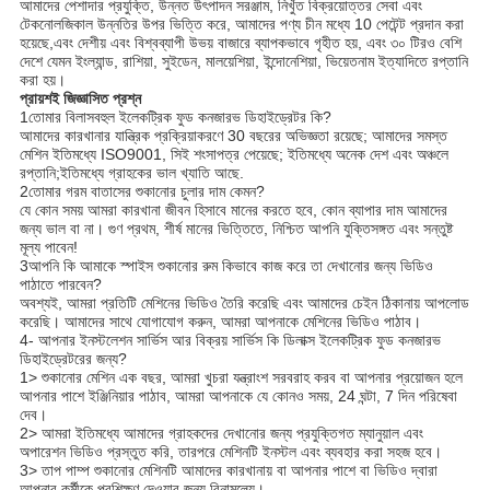
আমাদের পেশাদার প্রযুক্তি, উন্নত উৎপাদন সরঞ্জাম, নিখুঁত বিক্রয়োত্তর সেবা এবং
টেকনোলজিকাল উন্নতির উপর ভিত্তি করে, আমাদের পণ্য চীন মধ্যে 10 পেটেন্ট প্রদান করা
হয়েছে,এবং দেশীয় এবং বিশ্বব্যাপী উভয় বাজারে ব্যাপকভাবে গৃহীত হয়, এবং ৩০ টিরও বেশি
দেশে যেমন ইংল্যান্ড, রাশিয়া, সুইডেন, মালয়েশিয়া, ইন্দোনেশিয়া, ভিয়েতনাম ইত্যাদিতে রপ্তানি
করা হয়।
প্রায়শই জিজ্ঞাসিত প্রশ্ন
1তোমার বিলাসবহুল ইলেকট্রিক ফুড কনজারভ ডিহাইড্রেটর কি?
আমাদের কারখানার যান্ত্রিক প্রক্রিয়াকরণে 30 বছরের অভিজ্ঞতা রয়েছে; আমাদের সমস্ত
মেশিন ইতিমধ্যে ISO9001, সিই শংসাপত্র পেয়েছে; ইতিমধ্যে অনেক দেশ এবং অঞ্চলে
রপ্তানি;ইতিমধ্যে গ্রাহকের ভাল খ্যাতি আছে.
2তোমার গরম বাতাসের শুকানোর চুলার দাম কেমন?
যে কোন সময় আমরা কারখানা জীবন হিসাবে মানের করতে হবে, কোন ব্যাপার দাম আমাদের
জন্য ভাল বা না। গুণ প্রথম, শীর্ষ মানের ভিত্তিতে, নিশ্চিত আপনি যুক্তিসঙ্গত এবং সন্তুষ্ট
মূল্য পাবেন!
3আপনি কি আমাকে স্পাইস শুকানোর রুম কিভাবে কাজ করে তা দেখানোর জন্য ভিডিও
পাঠাতে পারবেন?
অবশ্যই, আমরা প্রতিটি মেশিনের ভিডিও তৈরি করেছি এবং আমাদের চেইন ঠিকানায় আপলোড
করেছি। আমাদের সাথে যোগাযোগ করুন, আমরা আপনাকে মেশিনের ভিডিও পাঠাব।
4- আপনার ইনস্টলেশন সার্ভিস আর বিক্রয় সার্ভিস কি ডিলাক্স ইলেকট্রিক ফুড কনজারভ
ডিহাইড্রেটরের জন্য?
1> শুকানোর মেশিন এক বছর, আমরা খুচরা যন্ত্রাংশ সরবরাহ করব বা আপনার প্রয়োজন হলে
আপনার পাশে ইঞ্জিনিয়ার পাঠাব, আমরা আপনাকে যে কোনও সময়, 24 ঘন্টা, 7 দিন পরিষেবা
দেব।
2> আমরা ইতিমধ্যে আমাদের গ্রাহকদের দেখানোর জন্য প্রযুক্তিগত ম্যানুয়াল এবং
অপারেশন ভিডিও প্রস্তুত করি, তারপরে মেশিনটি ইনস্টল এবং ব্যবহার করা সহজ হবে।
3> তাপ পাম্প শুকানোর মেশিনটি আমাদের কারখানায় বা আপনার পাশে বা ভিডিও দ্বারা
আপনার কর্মীকে প্রশিক্ষণ দেওয়ার জন্য বিনামূল্যে।