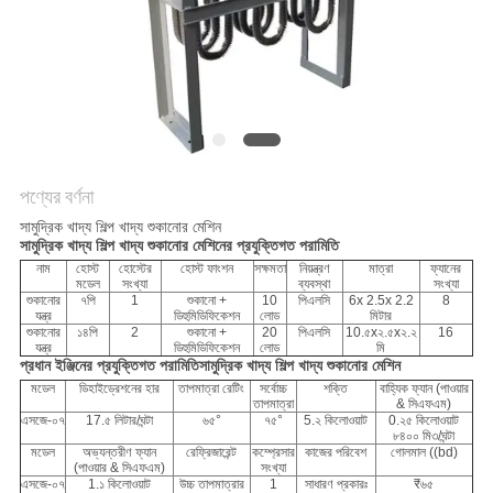
জন্য
আবেদন
সাইট
ম্যাপ
পণ্যের বর্ণনা
গোপনীয়তা
সামুদ্রিক খাদ্য শিল্প খাদ্য শুকানোর মেশিন
সামুদ্রিক খাদ্য শিল্প খাদ্য শুকানোর মেশিনের প্রযুক্তিগত পরামিতি
নীতি
নাম
হোস্ট
হোস্টের
হোস্ট ফাংশন
সক্ষমতা
নিয়ন্ত্রণ
মাত্রা
ফ্যানের
মডেল
সংখ্যা
ব্যবস্থা
সংখ্যা
শুকানোর
৭পি
1
শুকানো +
10
পিএলসি
6x 2.5x 2.2
8
যন্ত্র
ডিহুমিডিফিকেশন
লোড
মিটার
শুকানোর
১৪পি
2
শুকানো +
20
পিএলসি
10.৫x২.৫x২.২
16
যন্ত্র
ডিহুমিডিফিকেশন
লোড
মি
প্রধান ইঞ্জিনের প্রযুক্তিগত পরামিতি
সামুদ্রিক খাদ্য শিল্প খাদ্য শুকানোর মেশিন
মডেল
ডিহাইড্রেশনের হার
তাপমাত্রা রেটিং
সর্বোচ্চ
শক্তি
বাহ্যিক ফ্যান (পাওয়ার
তাপমাত্রা
& সিএফএম)
এসজে-০৭
17.৫ লিটার/ঘন্টা
৬৫°
৭৫°
5.২ কিলোওয়াট
0.২৫ কিলোওয়াট
৮৪০০ মি৩/ঘন্টা
মডেল
অভ্যন্তরীণ ফ্যান
রেফ্রিজারেন্ট
কম্প্রেসার
কাজের পরিবেশ
গোলমাল ((bd)
(পাওয়ার & সিএফএম)
সংখ্যা
এসজে-০৭
1.১ কিলোওয়াট
উচ্চ তাপমাত্রার
1
সাধারণ প্রকারঃ
₹৬৫