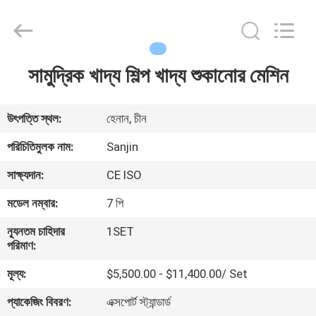
Electric
Co.,
Ltd.
All
Rights
Reserved.
Developed
সামুদ্রিক খাদ্য শিল্প খাদ্য শুকানোর মেশিন
বাড়ি
by
ECER
পণ্য
উৎপত্তি স্থল:
হেনান, চীন
পরিচিতিমুলক নাম:
Sanjin
আমাদের
সাক্ষ্যদান:
CE ISO
সম্পর্কে
মডেল নম্বার:
7 পি
ন্যূনতম চাহিদার
1SET
কারখানা
পরিমাণ:
ভ্রমণ
মূল্য:
$5,500.00 - $11,400.00/ Set
প্যাকেজিং বিবরণ:
এক্সপোর্ট স্ট্যান্ডার্ড
মান