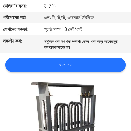
নিয়ন্ত্রণ
ডেলিভারি সময়:
3-7 দিন
পরিশোধের শর্ত:
এল/সি, টি/টি, ওয়েস্টার্ন ইউনিয়ন
আমাদের
যোগানের ক্ষমতা:
প্রতি মাসে 10 সেট/সেট
সাথে
লক্ষণীয় করা:
,
,
সামুদ্রিক খাদ্য শিল্প খাদ্য শুকানোর মেশিন
খাদ্য দ্রব্য শুকানোর চুলা
যোগাযোগ
লাল তারিখ শুকানোর চুলা
করুন
ভালো দাম
খবর
সব
ক্ষেত্রেই
উদ্ধৃতির