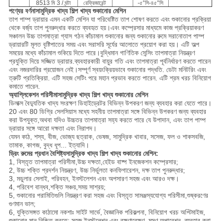
8513 মি 3 / ঘন্টা
রেফ্রিজারেন্ট
-৫°সি-৪৫°সি
পণ্যের বর্ণনা
সামুদ্রিক খাদ্য শিল্প খাদ্য শুকানোর মেশিন
তাপ পাম্প ড্রায়ার এমন একটি মেশিন যা পরিবেষ্টিত তাপ শোষণ করতে এবং শুকানোর প্রক্রিয়া
থেকে বর্জ্য তাপ পুনরুদ্ধার করতে ব্যবহৃত হয়।এবং কম্প্রেসার মাধ্যমে কাজ প্রক্রিয়াকরণ
সঞ্চালন উচ্চ তাপমাত্রা গ্যাস গঠন কাঁচামাল শুকানোর জন্য শুকানোর রুমে সরানোতাপ পাম্প
ড্রায়ারটি মূলত বৃষ্টিপাতের সময় এবং সরাসরি সূর্যের আলোতে প্রয়োগ করা হয়। এটি অল্প
সময়ের মধ্যে কাঁচামাল শুকিয়ে দিতে পারে।বুদ্ধিমান গাণিতিক সেন্সিং তাপমাত্রা নিয়ন্ত্রণ
প্রযুক্তি দিয়ে সজ্জিত ড্রায়ার.ব্যবহারকারী বায়ুর গতি এবং তাপমাত্রা পূর্বনির্ধারণ করতে পারেন
এবং নজরদারির প্রয়োজন নেই।সম্পূর্ণ স্বয়ংক্রিয়ভাবে শুকানোর পদ্ধতি. ডেটা মনিটরিং এবং
ত্রুটি প্রতিক্রিয়া. এটি সহজ সেটিং পরে মহান প্রভাব করতে পারেন. এটি শ্রম খরচ বিনিয়োগ
কমাতে পারেন.
অ্যাপ্লিকেশন পরিসীমা
সামুদ্রিক খাদ্য শিল্প খাদ্য শুকানোর মেশিন
ডিলাক্স বৈদ্যুতিক খাদ্য সংরক্ষণ ডিহাইড্রেটর বিভিন্ন উপকরণ জন্য ব্যবহার করা যেতে পারে।
20 এবং 80 ডিগ্রি সেলসিয়াস মধ্যে সহনীয় তাপমাত্রা সঙ্গে বিভিন্ন উপকরণ জন্য ব্যবহার
করা উপযুক্ত,অথবা যদিও উচ্চতর তাপমাত্রা সহ্য করতে পারে যে উপাদান, এবং তাপ পাম্প
ড্রায়ার সঙ্গে আরো দক্ষতা এবং নিরাপদ।
যেমন কাঠ, শস্য, বীজ, ভোজ্য ছত্রাক, ভেষজ, সামুদ্রিক খাবার, সসেজ, ফল ও শাকসবজি,
তামাক, কাগজ, বুদ্ধ ধূপ... ইত্যাদি।
ড্রিং রুমের প্রধান বৈশিষ্ট্য
সামুদ্রিক খাদ্য শিল্প খাদ্য শুকানোর মেশিন
:
1, বিস্তৃত তাপমাত্রা পরিসীমা,উচ্চ দক্ষতা,হেইড বাষ্প ইনজেকশন কম্প্রেসার;
2, উচ্চ শক্তি প্রদর্শন নিয়ন্ত্রণ, উচ্চ নির্ভুলতা কনফিগারেশন, দক্ষ তাপ পুনরুদ্ধার;
3, মডুলার সেলাই, পরিবহন, ইনস্টলেশন এবং অপসারণ সহজ এবং আরও দক্ষ।
4, পরিবেশ বান্ধব,শক্তি সঞ্চয়,সময় সাশ্রয়;
5, শুকানোর পরামিতিগুলি নিয়ন্ত্রণ করা সহজ এবং বিস্তৃত সামঞ্জস্যযোগ্য পরিসীমা,শুষ্করণের
গুণমান ভাল;
6, যুক্তিসঙ্গত কাঠামো নকশাঃ সাইট সার্ভে, বৈজ্ঞানিক পরিকল্পনা, বিনিয়োগ খরচ অপ্টিমাইজ,
শুকানোর মান নিশ্চিত করতে; সহজ ইনস্টলেশন এবং রক্ষণাবেক্ষণ, মসৃণ অপারেশন, ব্যবহার করা