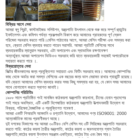
বিক্রির আগে সেবা
আমরা ব্লু প্রিন্ট, কাস্টমাইজড সলিউশন, যন্ত্রপাতি উৎপাদন থেকে শুরু করে সম্পূর্ণ প্ল্যান্টের
ইনস্টলেশন এবং কমিশন পর্যন্ত প্রকল্পগুলি বিকাশ করে আমাদের গ্রাহকদের পূর্ণ স্কেল
পরিষেবা সরবরাহ করতে পারি।মেশিন পাঠানোর আগে, আমরা মেশিন পরীক্ষা এবং সমন্বয় করা
হবে, ক্রেতা মেশিন ব্যবহার করতে পারেন সরাসরি. আমরা প্রতিটি মেশিনের সাথে
ব্যবহারকারীর ম্যানুয়াল সরবরাহ, এটা অপারেশন এবং স্বাভাবিক রক্ষণাবেক্ষণ
অন্তর্ভুক্ত.আমরা অপারেশন ভিডিওও সরবরাহ করি যাতে ব্যবহারকারী সহজেই অপারেটরকে
সহায়তা করতে পারে ।.
বিক্রয়োত্তর সেবা
ভিক্টর জীবনকালের জন্য প্রযুক্তিগত সহায়তা এবং ফিটিং সরবরাহ করে। আমাদের কোম্পানির
কাছ থেকে অর্ডার করা সমস্ত মেশিনের এক বছরের জন্য ভাল মেরামত রাখার গ্যারান্টি রয়েছে।
যদি ক্রেতা আমাদের মেশিন ব্যবহার করার সময় কিছু সমস্যায় ধরা হয়, যে কোন সময় আমাদের
সাথে যোগাযোগ করতে স্বাগত জানাই।
কোম্পানির পরিচিতিঃ
১৯৮৮ সালে প্রতিষ্ঠিত গংই সানজিন কাঠকয়লা যন্ত্রপাতি কারখানা, চীনের হেনান প্রদেশের
গংই শহরে অবস্থিত, এটি একটি বিশেষায়িত কাঠকয়লা যন্ত্রপাতি উত্পাদনকারী উদ্যোগ যা
বিক্রয়, পরিষেবা,বৈজ্ঞানিক ও প্রযুক্তিগত গবেষণা .
আমরা একটি পিআরসি আমদানি ও রপ্তানি উদ্যোগ, আমাদের পণ্য ISO9001: 2000
আন্তর্জাতিক মানের প্রমাণীকরণ আছে।
দুই দশকের বিকাশের পর আমরা ৩০টিরও বেশি মেশিন সহ ৩টি সিরিজের যন্ত্রপাতি সরবরাহ
করতে পারি: কাঠের কয়লা তৈরীর যন্ত্রপাতি, কাঠের কয়লা ও জ্বলনযোগ্য গ্যাস তৈরির
যন্ত্রপাতি,কাঠের কয়লা উৎপাদন সরঞ্জাম একত্রিত, কাঠের টার এবং জৈব সার।