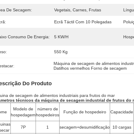
rea De Secagem:
Vegetais, Carnes, Frutas
Língu
crã:
Ecrã Táctil Com 10 Polegadas
Polui
aixo Consumo De Energia:
5 KW/h
Hospe
eso:
550 Kg
Máquina de secagem de alimentos industri
estacar:
Datilhos vermelhos Forno de secagem
escrição Do Produto
ina de secagem de alimentos industriais para frutos do mar
âmetros técnicos da máquina de secagem industrial de frutos do 
Modelo de
número de
ome
Função de hospedeiro
Capacidade
hospedagem
hospedeiros
uinas
7P
1
secagem+desumidificação
10 cargas
secar