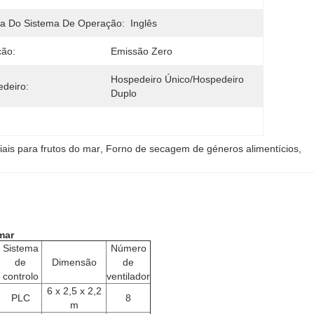
a Do Sistema De Operação:
Inglês
ção:
Emissão Zero
Hospedeiro Único/Hospedeiro 
deiro:
Duplo
ais para frutos do mar
, 
Forno de secagem de géneros alimentícios
, 
mar
Sistema
Número
de
Dimensão
de
controlo
ventilador
6 x 2,5 x 2,2
PLC
8
m