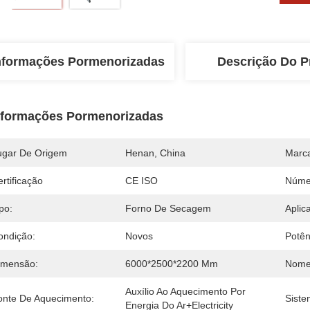
nformações Pormenorizadas
Descrição Do P
nformações Pormenorizadas
ugar De Origem
Henan, China
Marc
rtificação
CE ISO
Núme
po:
Forno De Secagem
Aplic
ondição:
Novos
Potên
imensão:
6000*2500*2200 Mm
Nome
Auxílio Ao Aquecimento Por 
onte De Aquecimento:
Siste
Energia Do Ar+electricity