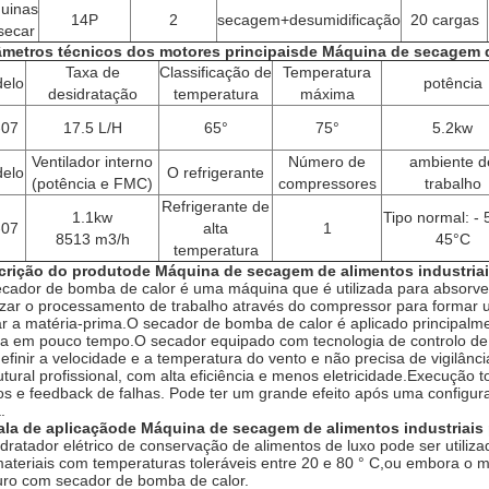
uinas
14P
2
secagem+desumidificação
20 cargas
secar
âmetros técnicos dos motores principais
de Máquina de secagem de
Taxa de
Classificação de
Temperatura
elo
potência
desidratação
temperatura
máxima
-07
17.5 L/H
65°
75°
5.2kw
Ventilador interno
Número de
ambiente d
elo
O refrigerante
(potência e FMC)
compressores
trabalho
Refrigerante de
1.1kw
Tipo normal: - 
-07
alta
1
8513 m3/h
45°C
temperatura
crição do produto
de Máquina de secagem de alimentos industriai
cador de bomba de calor é uma máquina que é utilizada para absorver
izar o processamento de trabalho através do compressor para formar 
r a matéria-prima.O secador de bomba de calor é aplicado principalme
a em pouco tempo.O secador equipado com tecnologia de controlo de t
efinir a velocidade e a temperatura do vento e não precisa de vigilân
utural profissional, com alta eficiência e menos eletricidade.Execuçã
s e feedback de falhas. Pode ter um grande efeito após uma configu
.
ala de aplicação
de Máquina de secagem de alimentos industriais 
dratador elétrico de conservação de alimentos de luxo pode ser uti
ateriais com temperaturas toleráveis entre 20 e 80 ° C,ou embora o ma
ro com secador de bomba de calor.