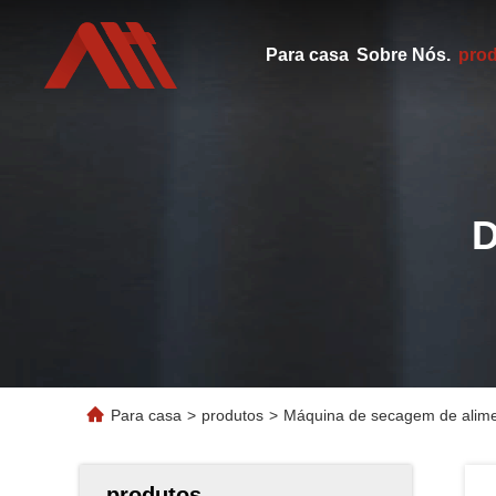
Para casa
Sobre Nós.
pro
Para casa
>
produtos
>
Máquina de secagem de alimen
produtos