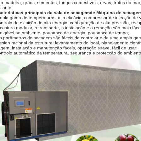
 madeira, grãos, sementes, fungos comestíveis, ervas, frutos do mar, 
diante.
cterísticas principais da sala de secagem
de Máquina de secagem 
mpla gama de temperaturas, alta eficácia, compressor de injecção de 
ontrolo de exibição de alta energia, configuração de alta precisão, recu
 costura modular, o transporte, a instalação e a remoção são mais fácei
migável ao ambiente, poupança de energia, poupança de tempo;
s parâmetros de secagem são fáceis de controlar e de uma ampla gam
esign racional da estrutura: levantamento do local, planejamento cientí
gem; instalação e manutenção fáceis, operação suave, fácil de usar;
ontrolo automático da temperatura, segurança e protecção do ambient