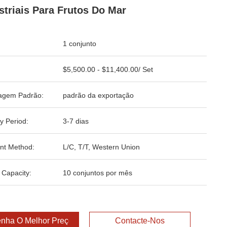
striais Para Frutos Do Mar
1 conjunto
$5,500.00 - $11,400.00/ Set
agem Padrão:
padrão da exportação
y Period:
3-7 dias
nt Method:
L/C, T/T, Western Union
 Capacity:
10 conjuntos por mês
nha O Melhor Preço
Contacte-Nos