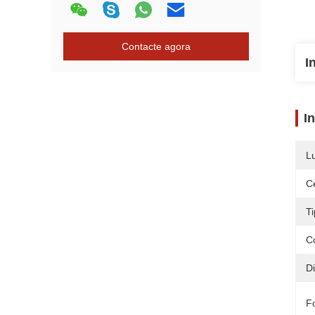
Contacte agora
I
I
L
Ce
Ti
C
D
F