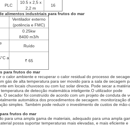
10.5 x 2,5 x
PLC
16
2,2 m
 alimentos industriais para frutos do mar
Ventilador externo
(potência e FMC)
0.25kw
8400 m3/h
e
Ruído
5°C a
₹ 65
s para frutos do mar
 o calor ambiente e recuperar o calor residual do processo de secag
um gás de alta temperatura para ser movido para a sala de secagem p
nte em locais chuvosos ou com luz solar directa. Pode secar a matéri
emperatura de detecção matemática inteligente.O utilizador pode
cia. O secador foi construído de acordo com um projeto de conduta de 
o totalmente automática dos procedimentos de secagem. monitorização 
ração simples. Também pode reduzir o investimento de custos de mão-
para frutos do mar
lizado para uma ampla gama de materiais, adequado para uma ampla g
terial possa suportar temperaturas mais elevadas, e mais eficiente e