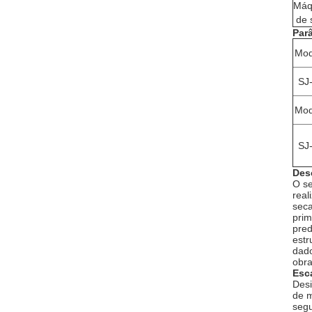
Máq
de 
Par
Mod
SJ
Mod
SJ
Des
O se
real
seca
prim
pred
estr
dado
obra
Esc
Desi
de m
segu