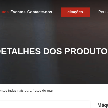
dutos
Eventos
Contacte-nos
citações
Port
DETALHES DOS PRODUTO
tos industriais para frutos do mar
Máqu