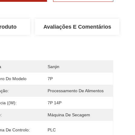
roduto
Avaliações E Comentários
a
Sanjin
ro Do Modelo
7P
ação:
Processamento De Alimentos
cia ((w):
7P 14P
:
Máquina De Secagem
ma De Controlo:
PLC