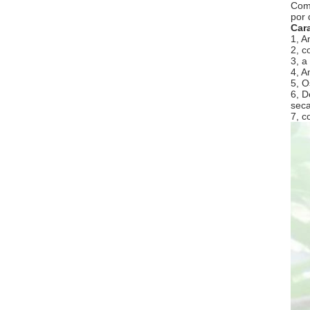
Como
por 
Cara
1, A
2, c
3, a
4, A
5, O
6, D
seca
7, c