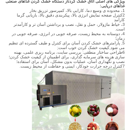
ویژگی های اصلی اتاق خشک کردن
از دستگاه خشک کردن غذاهای صنعتی
غذاهای دریایی
:
1، محدوده ی وسیع دما، کارایی بالا، کمپرسور تزریق بخار
2کنترل صفحه نمایش انرژی بالا، پیکربندی دقیق بالا، بازیابی گرما
کارآمد
3، خیاط ماژولار، حمل و نقل، نصب و برداشتن آسان تر و کارآمدتر
است.
4، دوستانه به محیط زیست، صرفه جویی در انرژی، صرفه جویی در
زمان؛
5, پارامترهای خشک کردن آسان برای کنترل و طیف گسترده ای تنظیم
می شود,کیفیت خشک کردن خوب است;
6طراحی ساختار منطقی: بررسی سایت، برنامه ریزی علمی، بهینه
سازی هزینه های سرمایه گذاری، برای اطمینان از کیفیت خشک کردن؛
نصب و نگهداری آسان، عملیات بدون مشکل، آسان برای استفاده؛
7کنترل درجه حرارت خودکار، ایمنی و حفاظت از محیط زیست.