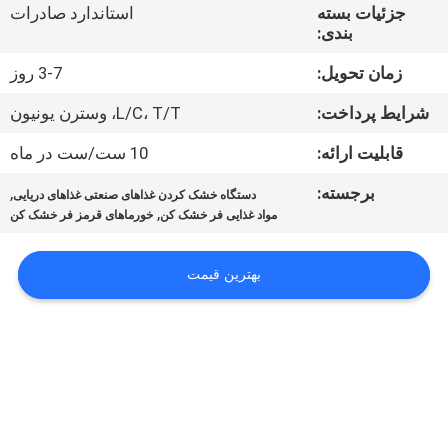
کیفیت
جزئیات بسته
استاندارد صادرات
بندی:
تماس
زمان تحویل:
3-7 روز
با
شرایط پرداخت:
L/C، T/T، وسترن یونیون
ما
قابلیت ارائه:
10 ست/ست در ماه
برجسته:
,
دستگاه خشک کردن غذاهای صنعتی غذاهای دریایی
اخبار
,
مواد غذایی فر خشک کن
خورماهای قرمز فر خشک کن
همه
بهترین قیمت
موارد
درخواست
نقل قول