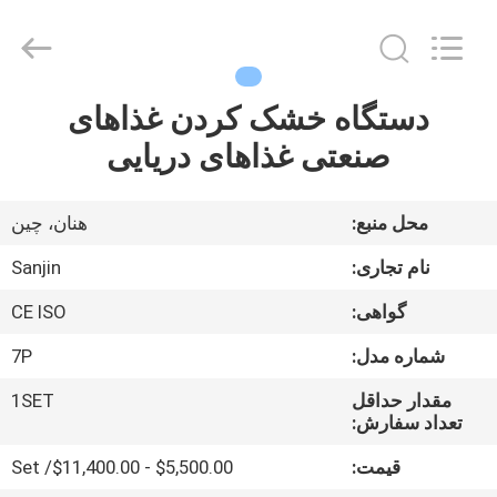
LuoX
Electric
Co.,
Ltd.
All
Rights
Reserved.
Developed
دستگاه خشک کردن غذاهای
خانه
by
ECER
صنعتی غذاهای دریایی
محصولات
محل منبع:
هنان، چین
دربارهی
نام تجاری:
Sanjin
ما
گواهی:
CE ISO
شماره مدل:
7P
کارخانه
تور
مقدار حداقل
1SET
تعداد سفارش:
قیمت:
$5,500.00 - $11,400.00/ Set
کنترل