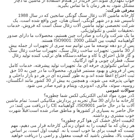
خوب نگهداری شوند.اگر خریدار در هنگام استفاده از ماشین ما دچار
مشکل شود، به هر زمان با ما تماس بگیرید.
معرفی شرکت:
کارخانه ماشین آلات زغال سنگ گونگی سانجین که در سال 1988
تأسیس شد و در شهر گونگی، استان هنان، چین واقع شده است، یک
شرکت تخصصی تولید ماشین آلات زغال سنگ است که فروش، خدمات
،تحقیقات علمی و تکنولوژیکی.
ما یک شرکت واردات و صادرات چین هستیم، محصولات ما دارای صدور
گواهینامه کیفیت بین المللی ISO9001: 2000 هستند.
پس از دو دهه توسعه ما می توانیم سه سری از تجهیزات از جمله بیش
از 30 ماشین: تجهیزات ساخت زغال سنگ، تجهیزات ساخت زغال سنگ
و گاز قابل احتراق با کاه و ساقه،دستگاه های ترکیب کننده تولید زغال
سنگ، قطران چوبی و کود ارگانیک.
بر اساس تکنولوژی حرفه ای ما، تجهیزات تولید پیشرفته، خدمات کامل
پس از فروش و بهبود مستمر فناوری، محصولات ما در چین به 10 حق
ثبت اختراع اعطا شده اند،و به طور گسترده ای در هر دو بازار داخلی و
جهانی پذیرفته می شوند، و همچنین به بیش از 30 کشور مانند انگلستان،
روسیه، سوئد، مالزی، اندونزی، ویتنام و غیره صادر می شود.
سوالات عمومی
1در مورد مواد غذایی الکتریکی لکس شما چطوره؟
کارخانه ما دارای 30 سال تجربه در پردازش مکانیکی است؛ تمام ماشین
آلات ما در حال حاضر ISO9001، گواهینامه CE را دریافت می کنند؛ در
حال حاضر به بسیاری از کشورها و مناطق صادر شده است؛قبلاً شهرت
خوب مشتری رو داشته.
2قیمت اجاق خشک کن هوا گرم چطوره؟
هر زمان که ما کیفیت را به عنوان زندگی کارخانه قرار می دهیم، مهم
نیست که قیمت برای ما خوب است یا نه. کیفیت اول است، بر اساس
کیفیت بالا، مطمئن باشید که قیمت معقول و راضی را دریافت خواهید