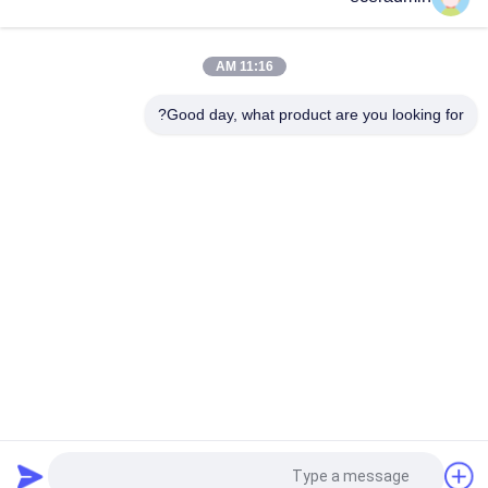
دستگاه خشک کردن
غذاهای صنعتی غذاهای
11:16 AM
دریایی
$5,500.00 - $11,400.00/ Set MOQ:1SET
Good day, what product are you looking for?
تماس
دسته بندی های محبوب
همه
تکه های فولادی سبک
کيل فولادي سبک
حصار استیل استود
رنگ رنگ فولادی
قطعات قاب فلزی
درخواست نقل قول