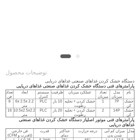
نقشه
سایت
سیاست
حفظ
حریم
خصوصی
توضیحات محصول
دستگاه خشک کردن غذاهای صنعتی غذاهای دریایی
پارامترهای فنی دستگاه خشک کردن غذاهای صنعتی غذاهای دریایی
نام
مدل
تعداد
عملکرد میزبان
ظرفیت
سیستم
ابعاد
تعداد
میزبان
میزبان
کنترل
فن
خشک
7P
1
خشک کردن + تخلیه
10 بار
PLC
6x 2.5x 2.2
8
کن
رطوبت
متر
خشک
14P
2
خشک کردن + تخلیه
20 بار
PLC
10.5x2.5x2.2
16
کن
رطوبت
متر
پارامترهای فنی موتور اصلی
از دستگاه خشک کردن غذاهای صنعتی
غذاهای دریایی
مدل
میزان کم آبی
درجه حرارت
حداکثر
قدرت
فن خارجی
شدن بدن
دمای
((قدرت و CFM)