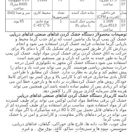
SJ-
17.5 لیتری/
65°
75°
5.2kW
0.25 کيلووايت
07
ساعت
8400 متر3/
ساعت
مدل
فن داخلی
ماده خنک کننده
تعداد
محیط کاری
سر و صدا ((bd)
(قدرت و CFM)
کمپرسورها
SJ-
1.1kW
مخزن خنک کننده
1
نوع عادی:
65 پوند
07
8513 متر3/
با دمای بالا
-5°C-45°C
ساعت
توضیحات محصول
از دستگاه خشک کردن غذاهای صنعتی غذاهای دریایی
خشک کن پمپ گرما یک ماشین است که برای جذب گرما محیط و
بازیابی گرما ضایعات فرآیند خشک کردن استفاده می شود.و انجام
پردازش کار از طریق کمپرسور برای تشکیل یک گاز با دمای بالا برای
حرکت به اتاق خشک کردن برای خشک کردن مواد اولیه. خشک کن پمپ
گرما به طور عمده به جایی که باران و نور مستقیم خورشید است
استفاده می شود.دستگاه خشک کن مجهز به تکنولوژی کنترل درجه
حرارت سنجش ریاضی هوشمند. کاربر می تواند سرعت باد و دمای را
پیش تنظیم کند و نیازی به نظارت ندارد. خشک کن مطابق با طراحی
کانال بادی ساختاری حرفه ای با کارایی بالا و برق کمتر بود.اجرای کاملا
خودکار روش های خشک کردننظارت بر داده ها و بازخورد خطا.این می
تواند اثر زیادی پس از تنظیم ساده داشته باشد.این همچنین می تواند
هزینه های سرمایه گذاری نیروی کار را کاهش دهد.
دامنه کاربرد
از دستگاه خشک کردن غذاهای صنعتی غذاهای دریایی
خشک کن برقی محافظ مواد غذایی لوکس می تواند برای طیف گسترده
ای از مواد استفاده شود. مناسب برای استفاده برای طیف گسترده ای از
مواد با دماهای قابل تحمل بین 20 تا 80 درجه سانتیگراد،یا اگر مواد که
می تواند در برابر دماهای بالاتر مقاومت، و کارآمدتر و امن تر با خشک
کن پمپ گرما.
مثل چوب، غلات، دانه ها، قارچ های خوراکی، گیاهان، غذاهای دریایی،
سوسیس، میوه ها و سبزیجات، تنباکو، کاغذ، بوق بوق... و غیره.