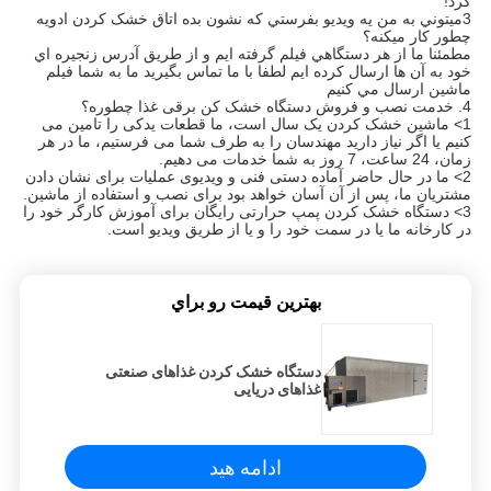
کرد!
3ميتوني به من يه ويديو بفرستي که نشون بده اتاق خشک کردن ادویه
چطور کار ميکنه؟
مطمئنا ما از هر دستگاهي فيلم گرفته ايم و از طريق آدرس زنجیره اي
خود به آن ها ارسال كرده ايم لطفا با ما تماس بگيريد ما به شما فيلم
ماشين ارسال مي كنيم
4. خدمت نصب و فروش دستگاه خشک کن برقی غذا چطوره؟
1> ماشین خشک کردن یک سال است، ما قطعات یدکی را تامین می
کنیم یا اگر نیاز دارید مهندسان را به طرف شما می فرستیم، ما در هر
زمان، 24 ساعت، 7 روز به شما خدمات می دهیم.
2> ما در حال حاضر آماده دستی فنی و ویدیوی عملیات برای نشان دادن
مشتریان ما، پس از آن آسان خواهد بود برای نصب و استفاده از ماشین.
3> دستگاه خشک کردن پمپ حرارتی رایگان برای آموزش کارگر خود را
در کارخانه ما یا در سمت خود را و یا از طریق ویدیو است.
بهترين قيمت رو براي
دستگاه خشک کردن غذاهای صنعتی
غذاهای دریایی
ادامه هید