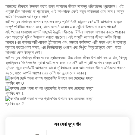
জন্য
আমাদের জীবনকে উজ্জ্বল করার জন্য আমাদের জীবনে সামান্য পরিবর্তনের প্রয়োজন। এই
আবেদন
পণ্যটি ঠিক আপনার যা প্রয়োজন, এটি আপনাকে একটি নতুন অভিজ্ঞতা এনে দেবে। আসুন
এটির বিস্ময়গুলি আবিষ্কার করি!
এই পণ্যের সাহায্যে আপনার ত্বকের জন্য প্রতিদিনই আনন্দদায়ক! এটি আপনাকে যত্নের
সম্পূর্ণ পরিসীমা প্রদান করে, যাতে আপনি আরাম এবং সৌন্দর্য উপভোগ করতে পারেন!
সাইট
এই পণ্যের সাহায্যে আপনি সহজেই দৈনন্দিন জীবনের বিভিন্ন সমস্যা সমাধান করতে পারবেন
এবং অভূতপূর্ব সুবিধা উপভোগ করতে পারবেন। এই পণ্যটি আপনার জীবনে অসীম বিস্ময়
ম্যাপ
আনবে।এর ব্যবহারকারী-বান্ধব ইন্টারফেস এবং উচ্চতর কর্মক্ষমতা এটি সহজ এবং উপভোগ্য
ব্যবহার করতেএকই সময়ে, এর নির্ভরযোগ্য গুণমান এবং নিখুঁত বিক্রয়োত্তর সেবা, যাতে
আপনার কোন উদ্বেগ নেই।
এই পণ্যের সাহায্যে জীবন আরও স্বাচ্ছন্দ্যময়! উচ্চ মানের জীবন উপভোগ করতে চান, কিন্তু
গোপনীয়তা
ক্লান্তিকর জিনিসগুলির দ্বারা আটকে থাকতে চান না? এই পণ্যটি আপনার জন্য একটি
দুর্দান্ত পছন্দ হবে!এটি আপনাকে আরো সুবিধাজনক এবং আরামদায়ক জীবন অভিজ্ঞতা প্রদান
নীতি
করবে, যাতে আপনি আগের চেয়ে বেশি স্বাচ্ছন্দ্য বোধ করেন।
এর সেরা মূল্য পান