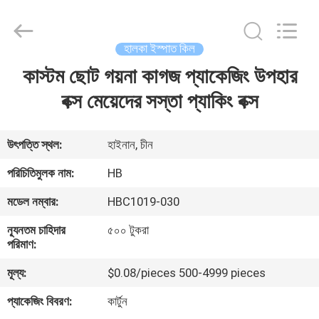
Electric
Co.,
Ltd.
All
Rights
হালকা ইস্পাত কিল
Reserved.
Developed
কাস্টম ছোট গয়না কাগজ প্যাকেজিং উপহার
বাড়ি
by
ECER
বক্স মেয়েদের সস্তা প্যাকিং বক্স
পণ্য
উৎপত্তি স্থল:
হাইনান, চীন
আমাদের
পরিচিতিমুলক নাম:
HB
সম্পর্কে
মডেল নম্বার:
HBC1019-030
ন্যূনতম চাহিদার
৫০০ টুকরা
কারখানা
পরিমাণ:
ভ্রমণ
মূল্য:
$0.08/pieces 500-4999 pieces
প্যাকেজিং বিবরণ:
কার্টুন
মান