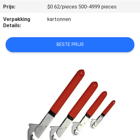
NEEM
Prijs:
$0.62/pieces 500-4999 pieces
CONTACT
Verpakking
kartonnen
MET
Details:
ONS
OP
BESTE PRIJS
NIEUWS
GEVALLEN
VRAAG
EEN
OFFERTE