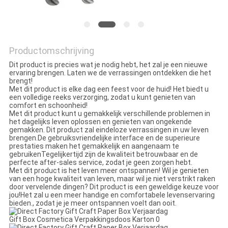
SITEMAP
PRIVACYBELEID
Productomschrijving
Dit product is precies wat je nodig hebt, het zal je een nieuwe
ervaring brengen. Laten we de verrassingen ontdekken die het
brengt!
Met dit product is elke dag een feest voor de huid! Het biedt u
een volledige reeks verzorging, zodat u kunt genieten van
comfort en schoonheid!
Met dit product kunt u gemakkelijk verschillende problemen in
het dagelijks leven oplossen en genieten van ongekende
gemakken. Dit product zal eindeloze verrassingen in uw leven
brengen.De gebruiksvriendelijke interface en de superieure
prestaties maken het gemakkelijk en aangenaam te
gebruikenTegelijkertijd zijn de kwaliteit betrouwbaar en de
perfecte after-sales service, zodat je geen zorgen hebt.
Met dit product is het leven meer ontspannen! Wil je genieten
van een hoge kwaliteit van leven, maar wil je niet verstrikt raken
door vervelende dingen? Dit product is een geweldige keuze voor
jou!Het zal u een meer handige en comfortabele levenservaring
bieden., zodat je je meer ontspannen voelt dan ooit.