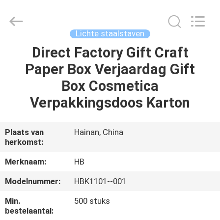
Electric
Co.,
Ltd.
All
Rights
Lichte staalstaven
Reserved.
Developed
by
Direct Factory Gift Craft
THUIS
ECER
Paper Box Verjaardag Gift
PRODUCTEN
Box Cosmetica
Verpakkingsdoos Karton
OVER
ONS
Plaats van
Hainan, China
herkomst:
FABRIEKSTOCHT
Merknaam:
HB
Modelnummer:
HBK1101--001
KWALITEITSCONTROLE
Min.
500 stuks
bestelaantal: