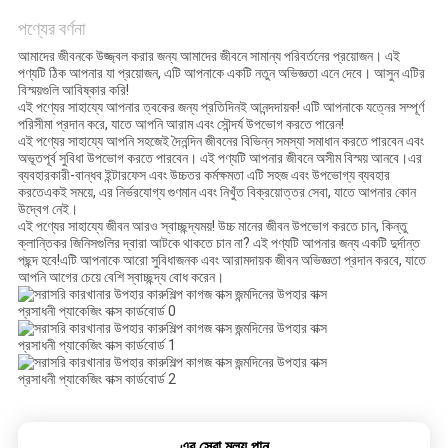
জন্য
পণ্যের বর্ণনা
আবেদন
আমাদের জীবনকে উজ্জ্বল করার জন্য আমাদের জীবনে সামান্য পরিবর্তনের প্রয়োজন। এই
পণ্যটি ঠিক আপনার যা প্রয়োজন, এটি আপনাকে একটি নতুন অভিজ্ঞতা এনে দেবে। আসুন এটির
বিস্ময়গুলি আবিষ্কার করি!
সাইট
এই পণ্যের সাহায্যে আপনার ত্বকের জন্য প্রতিদিনই আনন্দদায়ক! এটি আপনাকে যত্নের সম্পূর্ণ
পরিসীমা প্রদান করে, যাতে আপনি আরাম এবং সৌন্দর্য উপভোগ করতে পারেন!
ম্যাপ
এই পণ্যের সাহায্যে আপনি সহজেই দৈনন্দিন জীবনের বিভিন্ন সমস্যা সমাধান করতে পারবেন এবং
অভূতপূর্ব সুবিধা উপভোগ করতে পারবেন। এই পণ্যটি আপনার জীবনে অসীম বিস্ময় আনবে।এর
ব্যবহারকারী-বান্ধব ইন্টারফেস এবং উচ্চতর কর্মক্ষমতা এটি সহজ এবং উপভোগ্য ব্যবহার
করতেএকই সময়ে, এর নির্ভরযোগ্য গুণমান এবং নিখুঁত বিক্রয়োত্তর সেবা, যাতে আপনার কোন
গোপনীয়তা
উদ্বেগ নেই।
এই পণ্যের সাহায্যে জীবন আরও স্বাচ্ছন্দ্যময়! উচ্চ মানের জীবন উপভোগ করতে চান, কিন্তু
নীতি
ক্লান্তিকর জিনিসগুলির দ্বারা আটকে থাকতে চান না? এই পণ্যটি আপনার জন্য একটি দুর্দান্ত
পছন্দ হবে!এটি আপনাকে আরো সুবিধাজনক এবং আরামদায়ক জীবন অভিজ্ঞতা প্রদান করবে, যাতে
আপনি আগের চেয়ে বেশি স্বাচ্ছন্দ্য বোধ করেন।
এর সেরা মূল্য পান