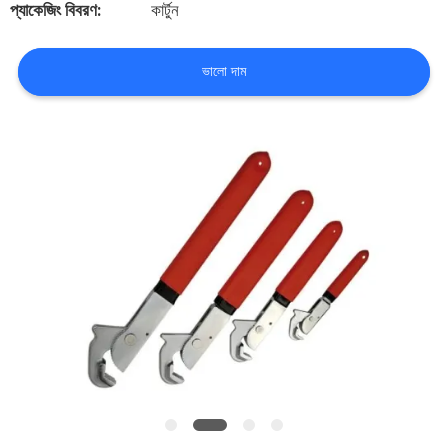
প্যাকেজিং বিবরণ:
কার্টুন
নিয়ন্ত্রণ
ভালো দাম
আমাদের
সাথে
যোগাযোগ
করুন
খবর
সব
ক্ষেত্রেই
উদ্ধৃতির