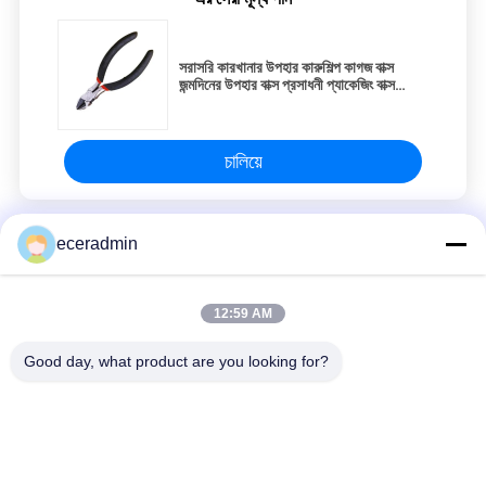
সরাসরি কারখানার উপহার কারুশিল্প কাগজ বাক্স
জন্মদিনের উপহার বাক্স প্রসাধনী প্যাকেজিং বাক্স
কার্ডবোর্ড
চালিয়ে
eceradmin
হালকা গেইজ স্টিল স্টাড
কাস্টম ছোট গয়না কাগজ প্যাকেজিং উপহার বক্স মেয়েদের সস্তা প্যাকিং বক্স
12:59 AM
কাস্টম ছোট গয়না কাগজ প্যাকেজিং উপহার বক্স মেয়েদের সস্তা প্যাকিং বক্স
Good day, what product are you looking for?
কাস্টমাইজড অনন্য উপহার বাক্স প্রিন্টিং বিলাসবহুল কার্ডবোর্ড উপহার বাক্স প্যাকেজিং জুয়েলারী
ভ্যালেন্টাইন রোজ উপহার বাক্স
সব