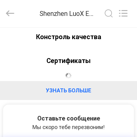
Electric
Co.,
Ltd.
Shenzhen LuoX Electric Co., Ltd контроль качества
All
Rights
Reserved.
Developed
ДОМОЙ
by
ECER
Констроль качества
ПРОДУКТЫ
Сертификаты
О
НАС
УЗНАТЬ БОЛЬШЕ
ЭКСКУРСИЯ
ПО
Оставьте сообщение
ЗАВОДУ
Мы скоро тебе перезвоним!