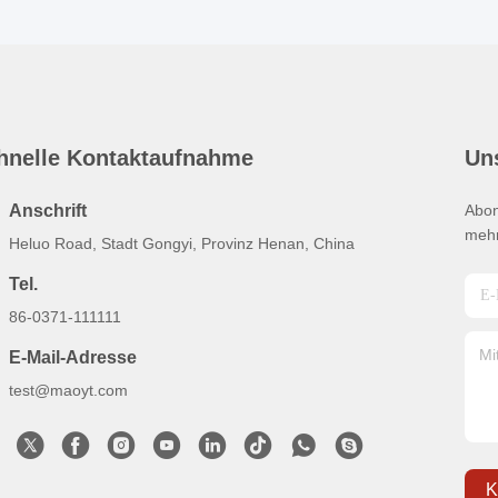
hnelle Kontaktaufnahme
Un
Anschrift
Abon
mehr
Heluo Road, Stadt Gongyi, Provinz Henan, China
Tel.
86-0371-111111
E-Mail-Adresse
test@maoyt.com
K