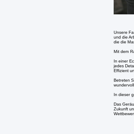
Unsere Fab
und die Ar
die die Ma
Mit dem Ra
In einer E
jedes Deta
Effizient 
Betreten S
wundervoll
In dieser 
Das Geräus
Zukunft un
Wettbewerb