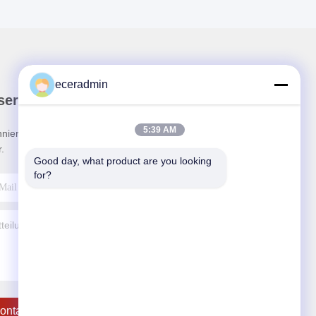
eceradmin
ser Newsletter
5:39 AM
nieren Sie unseren Newsletter für Rabatte und
.
Good day, what product are you looking 
for?
ontakt Mit Uns