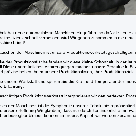
rik hat neue automatisierte Maschinen eingeführt, so daß die Leute auf
beitseffizienz schnell verbessert wird.Wir gehen zusammen in die neue F
schine bringt!
uschen der Maschinen ist unsere Produktionswerkstatt geschäftigt.um f
cke der Produktionsfläche fanden wir diese kleine Schönheit, in der laut
il.Diese unermüdlichen Anstrengungen machen unsere Produkte in Bezu
und präzise helfen Ihnen unsere Produktionslinien, Ihre Produktionsziele
ie unsere Werkstatt und spüren Sie die Kraft und Temperatur der Indust
e Erfahrung.
geschäftigen Produktionswerkstatt interpretieren wir den perfekten Proz
ch der Maschinen ist die Symphonie unserer Fabrik, sie repräsentier
d unsere Hoffnung.Wir glauben, dass nur durch kontinuierliche Innov
 unbesiegbar bleiben können.Ein neues Kapitel, wir werden zusammenar