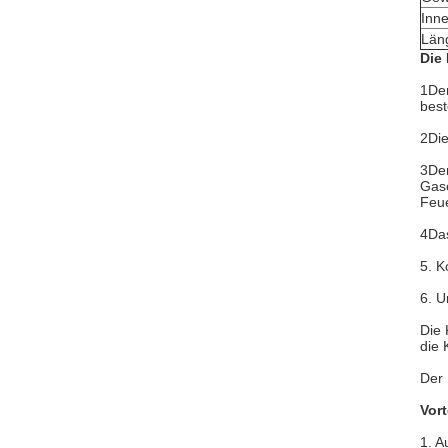
Inn
Län
Die
1Der
best
2Die
3Der
Gase
Feue
4Da
5. K
6. U
Die 
die 
Der 
Vort
1. A