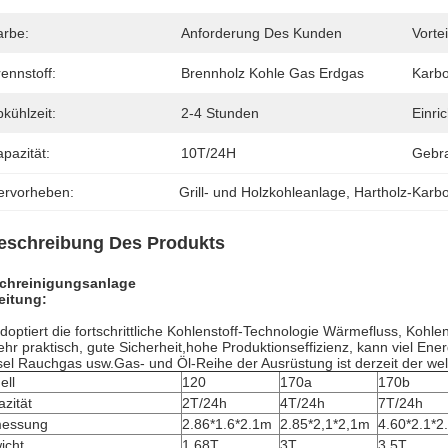
arbe:
Anforderung Des Kunden
Vortei
ennstoff:
Brennholz Kohle Gas Erdgas
Karbo
kühlzeit:
2-4 Stunden
Einri
pazität:
10T/24H
Gebr
ervorheben:
Grill- und Holzkohleanlage
, 
Hartholz-Karb
eschreibung Des Produkts
chreinigungsanlage
eitung:
doptiert die fortschrittliche Kohlenstoff-Technologie Wärmefluss, Kohle
sehr praktisch, gute Sicherheit,hohe Produktionseffizienz, kann viel E
el Rauchgas usw.Gas- und Öl-Reihe der Ausrüstung ist derzeit der weltw
ell
120
170a
170b
zität
2T/24h
4T/24h
7T/24h
essung
2.86*1.6*2.1m
2.85*2,1*2,1m
4.60*2.1*2
icht
1.68T
3T
3.5T