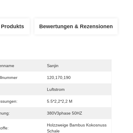
 Produkts
Bewertungen & Rezensionen
enname
Sanjin
llnummer
120,170,190
Luftstrom
ssungen:
5.5*2,2*2,2 M
nung:
380V3phase 50HZ
Holzzweige Bambus Kokosnuss 
offe:
Schale