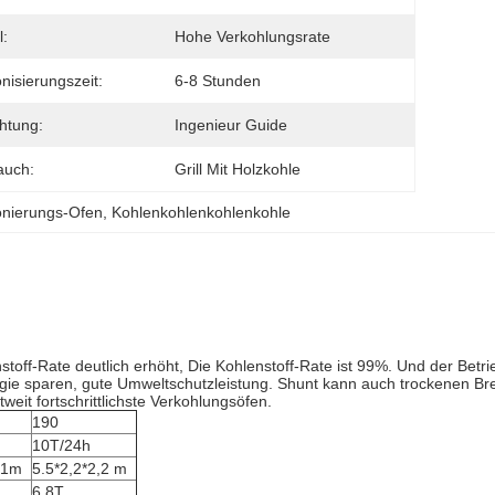
l:
Hohe Verkohlungsrate
nisierungszeit:
6-8 Stunden
chtung:
Ingenieur Guide
auch:
Grill Mit Holzkohle
onierungs-Ofen
, 
Kohlenkohlenkohlenkohle
nstoff-Rate deutlich erhöht, Die Kohlenstoff-Rate ist 99%. Und der Betri
nergie sparen, gute Umweltschutzleistung. Shunt kann auch trockenen Br
eit fortschrittlichste Verkohlungsöfen.
190
10T/24h
.1m
5.5*2,2*2,2 m
6.8T