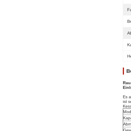
F
Br
Ab
Ka
H
B
Rau
Einl
Es a
ist 
Kess
Mod
Kapa
Abm
Gew