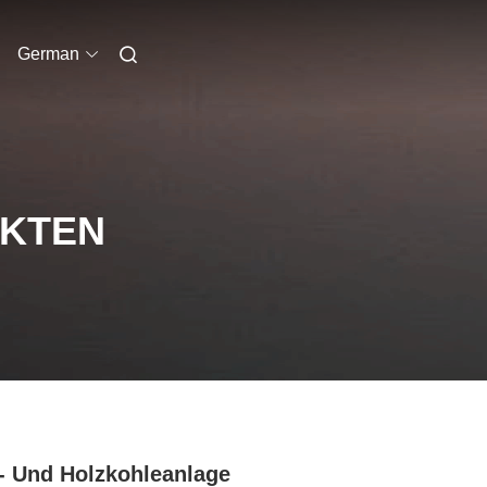
German
UKTEN
l- Und Holzkohleanlage