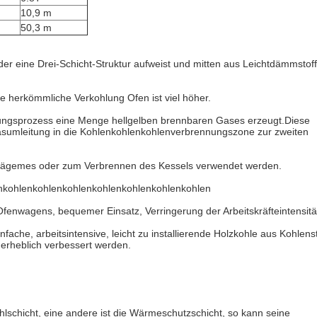
10,9 m
50,3 m
 der eine Drei-Schicht-Struktur aufweist und mitten aus Leichtdämmstof
die herkömmliche Verkohlung Ofen ist viel höher.
hlungsprozess eine Menge hellgelben brennbaren Gases erzeugt.Diese
sumleitung in die Kohlenkohlenkohlenverbrennungszone zur zweiten
Sägemes oder zum Verbrennen des Kessels verwendet werden.
nkohlenkohlenkohlenkohlenkohlenkohlenkohlen
enwagens, bequemer Einsatz, Verringerung der Arbeitskräfteintensitä
fache, arbeitsintensive, leicht zu installierende Holzkohle aus Kohlenst
 erheblich verbessert werden.
ühlschicht, eine andere ist die Wärmeschutzschicht, so kann seine