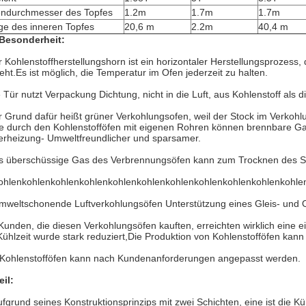
endurchmesser des Topfes
1.2m
1.7m
1.7m
ge des inneren Topfes
20,6 m
2.2m
40,4 m
 Besonderheit:
 Kohlenstoffherstellungshorn ist ein horizontaler Herstellungsprozess,
eht.Es ist möglich, die Temperatur im Ofen jederzeit zu halten.
 Tür nutzt Verpackung Dichtung, nicht in die Luft, aus Kohlenstoff als 
 Grund dafür heißt grüner Verkohlungsofen, weil der Stock im Verko
 durch den Kohlenstofföfen mit eigenen Rohren können brennbare Ga
rheizung- Umweltfreundlicher und sparsamer.
s überschüssige Gas des Verbrennungsöfen kann zum Trocknen des 
ohlenkohlenkohlenkohlenkohlenkohlenkohlenkohlenkohlenkohlenkohle
mweltschonende Luftverkohlungsöfen Unterstützung eines Gleis- und Of
Kunden, die diesen Verkohlungsöfen kauften, erreichten wirklich eine ein
Kühlzeit wurde stark reduziert,Die Produktion von Kohlenstofföfen kann
Kohlenstofföfen kann nach Kundenanforderungen angepasst werden.
eil:
ufgrund seines Konstruktionsprinzips mit zwei Schichten, eine ist die K