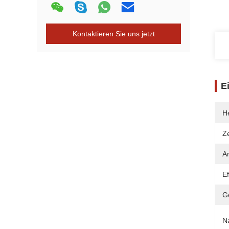
Kontaktieren Sie uns jetzt
E
He
Ze
A
E
G
N