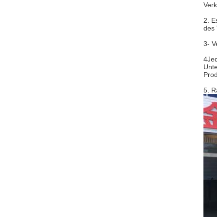
Verk
2. E
des 
3- 
4Jed
Unte
Prod
5. R