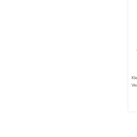
Kl
Ve
bi