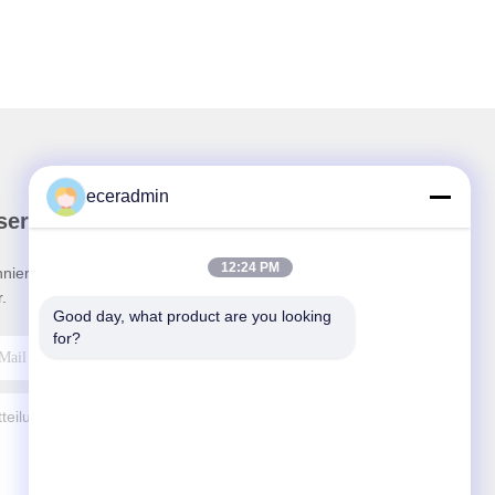
eceradmin
ser Newsletter
12:24 PM
nieren Sie unseren Newsletter für Rabatte und
.
Good day, what product are you looking 
for?