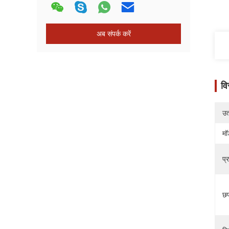
अब संपर्क करें
वि
उत्
मॉ
प्
छप