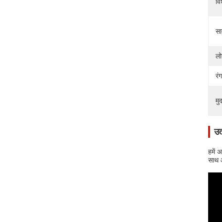
वि
सा
लो
रंग
मु
उत
हमें
साथ आ