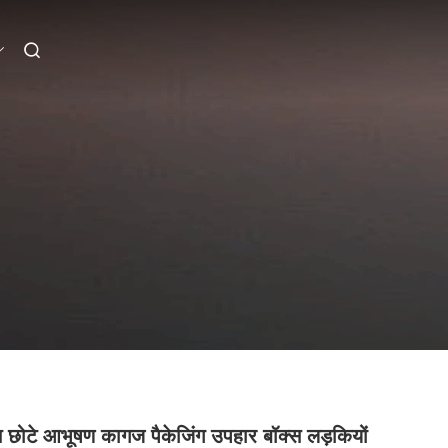
 छोटे आभूषण कागज पैकेजिंग उपहार बॉक्स लड़कियों