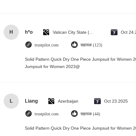
H
h*o
Vatican City State (Holy See)
Oct 24.
trustpilot.com
सहायक (123)
Solid Pattern Quick Dry One Piece Jumpsuit for Women 
Jumpsuit for Women 2023@
L
Liang
Azerbaijan
Oct 23.2025
trustpilot.com
सहायक (44)
Solid Pattern Quick Dry One Piece Jumpsuit for Women