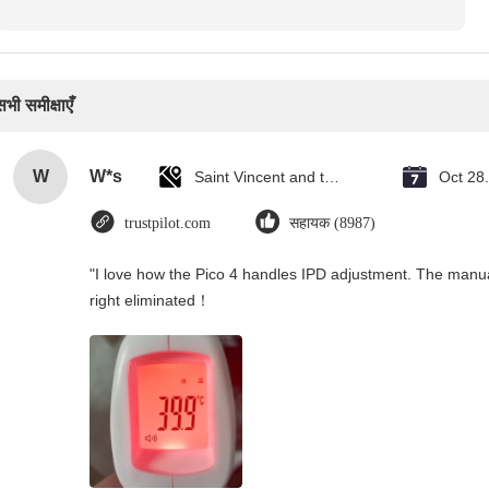
सभी समीक्षाएँ
W
W*s
Saint Vincent and the Grenadines
Oct 28
trustpilot.com
सहायक (8987)
"I love how the Pico 4 handles IPD adjustment. The manual s
right eliminated！