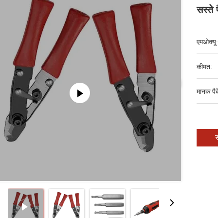
सस्ते 
एमओक्यू:
कीमत:
मानक पैक
स