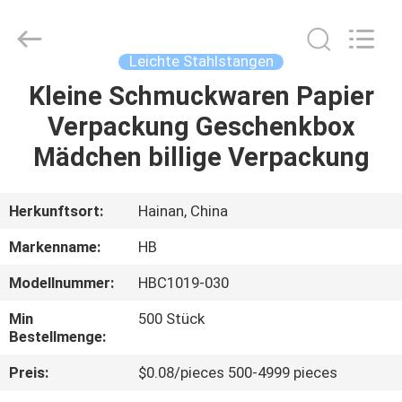
Electric
Co.,
Ltd.
All
Rights
Leichte Stahlstangen
Reserved.
Developed
by
Kleine Schmuckwaren Papier
ZU
ECER
Verpackung Geschenkbox
HAUSE
Mädchen billige Verpackung
PRODUKTE
Herkunftsort:
Hainan, China
ÜBER
Markenname:
HB
UNS
Modellnummer:
HBC1019-030
Min
500 Stück
WERKSBESICHTIGUNG
Bestellmenge:
Preis:
$0.08/pieces 500-4999 pieces
QUALITÄTSKONTROLLE