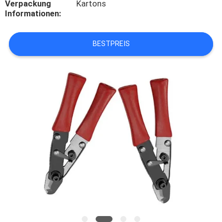
Verpackung
Kartons
Informationen:
KONTAKT
MIT
BESTPREIS
UNS
NEUIGKEITEN
RECHTSSACHEN
BITTE UM
EIN
ANGEBOT
SITEMAP