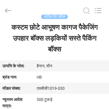
LuoX
Electric
Co.,
Ltd.
स्टील पेंट कील
All
Rights
कस्टम छोटे आभूषण कागज पैकेजिंग
घर
Reserved.
Developed
उपहार बॉक्स लड़कियों सस्ते पैकिंग
by
ECER
उत्पाद
बॉक्स
हमारे
उत्पत्ति के प्लेस:
हैनान, चीन
बारे
ब्रांड नाम:
HB
में
मॉडल संख्या:
एचबीसी1019-030
न्यूनतम आदेश
500 टुकड़े
कारखाना
मात्रा: