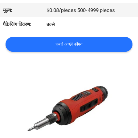
भ्रमण
मूल्य:
$0.08/pieces 500-4999 pieces
पैकेजिंग विवरण:
बक्से
गुणवत्ता
नियंत्रण
सबसे अच्छी कीमत
हमसे
संपर्क
करें
समाचार