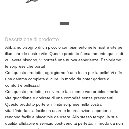
CASI
CHIEDI UN
PREVENTIVO
Descrizione di prodotto
Abbiamo bisogno di un piccolo cambiamento nelle nostre vite per
illuminare le nostre vite. Questo prodotto è esattamente quello di
MAPPA
cui avete bisogno, vi porterà una nuova esperienza. Esploriamo
le sorprese che porta!
DEL
Con questo prodotto, ogni giorno è una festa per la pelle! Vi offre
una gamma completa di cure, in modo da poter godere di
SITO
comfort e bellezza!
Con questo prodotto, risolverete facilmente vari problemi nella
vita quotidiana e godrete di una comodità senza precedenti.
POLITICA
Questo prodotto porterà infinite sorprese nella vostra
vita.L'interfaccia facile da usare e le prestazioni superiori lo
SULLA
rendono facile e piacevole da usare. Allo stesso tempo, la sua
qualità affidabile e servizio post-vendita perfetto, in modo da non