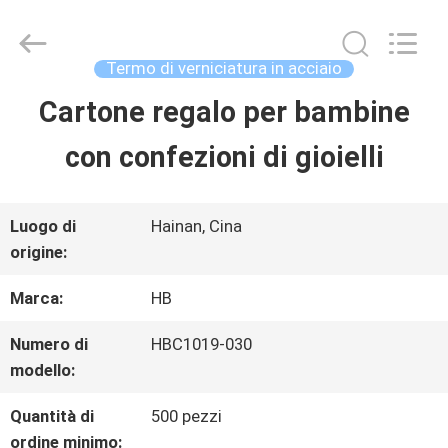
Shenzhen
LuoX
Electric
Co.,
Termo di verniciatura in acciaio
Ltd.
All
Cartone regalo per bambine
CASA.
Rights
Reserved.
con confezioni di gioielli
Developed
by
PRODOTTI
ECER
Luogo di
Hainan, Cina
origine:
SU
Marca:
HB
DI
NOI
Numero di
HBC1019-030
modello:
Quantità di
500 pezzi
VISITA
ordine minimo: