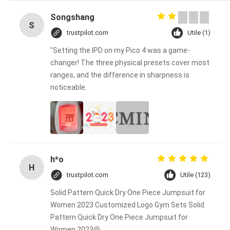
Songshang
S
trustpilot.com
Utile (1)
"Setting the IPD on my Pico 4 was a game-
changer! The three physical presets cover most
ranges, and the difference in sharpness is
noticeable.
h*o
H
trustpilot.com
Utile (123)
Solid Pattern Quick Dry One Piece Jumpsuit for
Women 2023 Customized Logo Gym Sets Solid
Pattern Quick Dry One Piece Jumpsuit for
Women 2023@