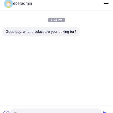
eceradmin
Termo di verniciatura in acciaio
7:04 PM
Cartone regalo per bambine con confezioni di gioielli
Good day, what product are you looking for?
Cartone regalo per bambine con confezioni di gioielli
Cartone regalo per bambine con confezioni di gioielli
Categorie popolari
Tutti
Termo Di Acciaio 
Stagno Di Acciaio 
Leggero
Leggero
Termo Di 
Pareti Divisorie In 
Verniciatura In 
Acciaio
Acciaio
Parti Di Cornici 