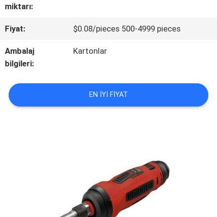
KALITE
miktarı:
KONTROLÜ
Fiyat:
$0.08/pieces 500-4999 pieces
Ambalaj
Kartonlar
BIZIMLE
bilgileri:
İLETIŞIM
EN IYI FIYAT
HABERLER
VAKALAR
BIR
TEKLIF