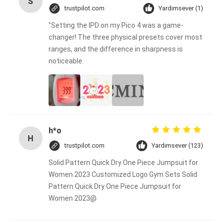
S
trustpilot.com
Yardımsever (1)
"Setting the IPD on my Pico 4 was a game-
changer! The three physical presets cover most
ranges, and the difference in sharpness is
noticeable.
h*o
H
trustpilot.com
Yardımsever (123)
Solid Pattern Quick Dry One Piece Jumpsuit for
Women 2023 Customized Logo Gym Sets Solid
Pattern Quick Dry One Piece Jumpsuit for
Women 2023@