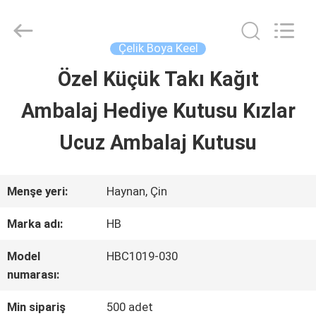
LuoX
Electric
Co.,
Ltd.
Çelik Boya Keel
All
Rights
Özel Küçük Takı Kağıt
EVDE
Reserved.
Developed
Ambalaj Hediye Kutusu Kızlar
by
ECER
ÜRÜN
Ucuz Ambalaj Kutusu
HAKKIMIZDA
Menşe yeri:
Haynan, Çin
Marka adı:
HB
FABRIKA
Model
HBC1019-030
TURU
numarası:
Min sipariş
500 adet