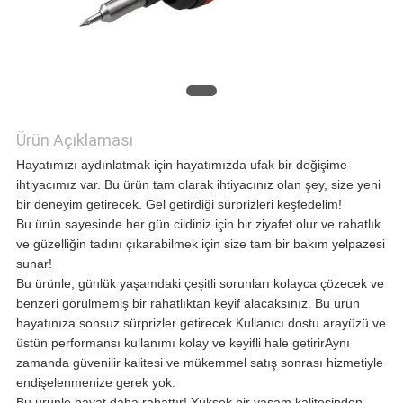
ISTEĞI
SITE
HARITASI
Ürün Açıklaması
Hayatımızı aydınlatmak için hayatımızda ufak bir değişime
ihtiyacımız var. Bu ürün tam olarak ihtiyacınız olan şey, size yeni
GIZLILIK
bir deneyim getirecek. Gel getirdiği sürprizleri keşfedelim!
Bu ürün sayesinde her gün cildiniz için bir ziyafet olur ve rahatlık
POLITIKASI
ve güzelliğin tadını çıkarabilmek için size tam bir bakım yelpazesi
sunar!
Bu ürünle, günlük yaşamdaki çeşitli sorunları kolayca çözecek ve
benzeri görülmemiş bir rahatlıktan keyif alacaksınız. Bu ürün
hayatınıza sonsuz sürprizler getirecek.Kullanıcı dostu arayüzü ve
üstün performansı kullanımı kolay ve keyifli hale getirirAynı
zamanda güvenilir kalitesi ve mükemmel satış sonrası hizmetiyle
endişelenmenize gerek yok.
Bu ürünle hayat daha rahattır! Yüksek bir yaşam kalitesinden