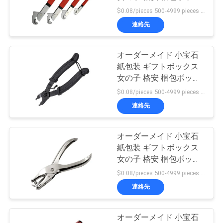
ス
$0.08/pieces 500-4999 pieces MOQ:500個
品
連絡先
9
質
メタルフレーム部
オーダーメイド 小宝石
管
紙包装 ギフトボックス
品
女の子 格安 梱包ボック
理
ス
$0.08/pieces 500-4999 pieces MOQ:500個
連絡先
連
絡
オーダーメイド 小宝石
紙包装 ギフトボックス
く
女の子 格安 梱包ボック
ス
$0.08/pieces 500-4999 pieces MOQ:500個
だ
連絡先
さ
い
オーダーメイド 小宝石