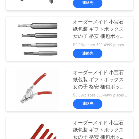
た
連絡先
ち
オーダーメイド 小宝石
に
9
紙包装 ギフトボックス
つ
鋼製のペイントキ
女の子 格安 梱包ボック
ス
$0.08/pieces 500-4999 pieces MOQ:500個
い
ール
連絡先
て
オーダーメイド 小宝石
紙包装 ギフトボックス
工
女の子 格安 梱包ボック
9
場
ス
$0.08/pieces 500-4999 pieces MOQ:500個
連絡先
ツ
鋼筋の壁壁
ア
オーダーメイド 小宝石
紙包装 ギフトボックス
ー
女の子 格安 梱包ボック