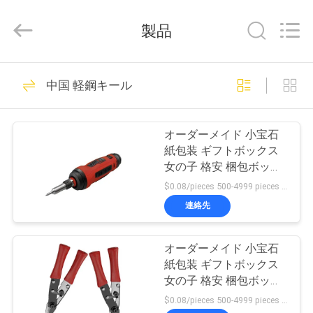
©
2020
-
製品
2025
Shenzhen
LuoX
Electric
Co.,
家
9
Ltd.
中国 軽鋼キール
All
Rights
へ
Reserved.
軽鋼キール
Developed
by
ECER
オーダーメイド 小宝石
製
紙包装 ギフトボックス
女の子 格安 梱包ボック
品
ス
$0.08/pieces 500-4999 pieces MOQ:500個
連絡先
9
わ
オーダーメイド 小宝石
た
軽量鋼のストッド
紙包装 ギフトボックス
し
女の子 格安 梱包ボック
ス
$0.08/pieces 500-4999 pieces MOQ:500個