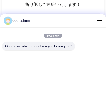
折り返しご連絡いたします！
求
め
eceradmin
て
く
10:36 AM
だ
Good day, what product are you looking for?
さ
い
人気カテゴリ
すべて
地
軽鋼キール
軽量鋼のストッド
図
鋼製のペイントキー
鋼筋の壁壁
ル