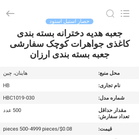
LuoX
Electric
Co.,
Ltd.
All
حصار استیل استود
Rights
Reserved.
Developed
جعبه هدیه دخترانه بسته بندی
خانه
by
ECER
کاغذی جواهرات کوچک سفارشی
محصولات
جعبه بسته بندی ارزان
دربارهی
محل منبع:
هاینان، چین
ما
نام تجاری:
HB
شماره مدل:
HBC1019-030
کارخانه
مقدار حداقل
500 عدد
تور
تعداد سفارش:
قیمت:
$0.08/pieces 500-4999 pieces
کنترل