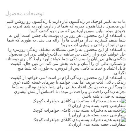
نقشه
توضیحات محصول
سایت
ما به يه تغيير کوچيک در زندگيمون نياز داريم تا زندگيمون رو روشن کنيم
اين محصول دقیقا همون چيزيه که شما نياز داريد، اون به شما تجربه ي
جديدي ميده. بياين سورپرايزهايي که مياره رو کشف کنيم!
سیاست
با استفاده از این محصول، هر روز برای پوست یک جشن است! این به
شما طیف گسترده ای از مراقبت ها را ارائه می دهد، به طوری که شما
حفظ
می توانید از راحتی و زیبایی لذت ببرید!
با استفاده از این محصول به راحتی مشکلات مختلف زندگی روزمره را
حریم
حل خواهید کرد و از راحتی بی سابقه ای لذت خواهید برد. این محصول
شگفتی های بی پایان را به زندگی شما خواهد آورد.رابط کاربری دوستانه
خصوصی
و عملکرد عالی آن را آسان و لذت بخش می کند. در عین حال، کیفیت
قابل اعتماد و خدمات کامل پس از فروش، به طوری که شما هیچ
نگرانی.
با استفاده از این محصول، زندگی آرام تر است! می خواهید از کیفیت
زندگی بالایی لذت ببرید، اما نمی خواهید با چیزهای خسته کننده غرق
شوید؟ این محصول یک انتخاب عالی برای شما خواهد بود!اين به شما
تجربه زندگي راحت تر و راحت تر ميده، تا احساس آرامش بيشتري
نسبت به قبل داشته باشي