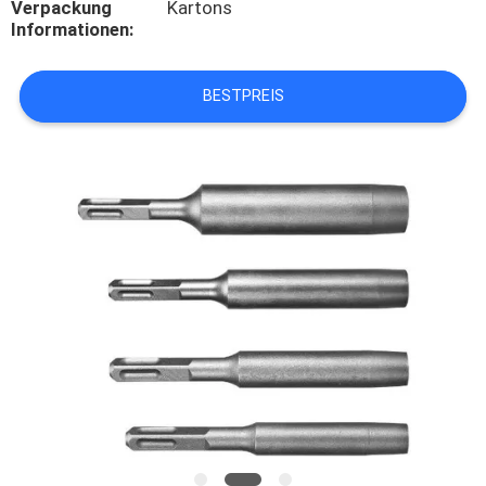
Verpackung
Kartons
Informationen:
KONTAKT
MIT
BESTPREIS
UNS
NEUIGKEITEN
RECHTSSACHEN
BITTE UM
EIN
ANGEBOT
SITEMAP