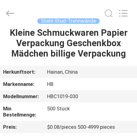
Electric
Co.,
Ltd.
All
Rights
Stahl-Stud-Trennwände
Reserved.
Developed
by
Kleine Schmuckwaren Papier
ZU
ECER
Verpackung Geschenkbox
HAUSE
Mädchen billige Verpackung
PRODUKTE
Herkunftsort:
Hainan, China
ÜBER
Markenname:
HB
UNS
Modellnummer:
HBC1019-030
Min
500 Stück
WERKSBESICHTIGUNG
Bestellmenge:
Preis:
$0.08/pieces 500-4999 pieces
QUALITÄTSKONTROLLE