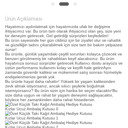
GIZLILIK
Ürün Açıklaması
POLITIKASI
Hayatımızı aydınlatmak için hayatımızda ufak bir değişime
ihtiyacımız var. Bu ürün tam olarak ihtiyacınız olan şey, size yeni
bir deneyim getirecek. Gel getirdiği sürprizleri keşfedelim!
Bu ürün sayesinde her gün cildiniz için bir ziyafet olur ve rahatlık
ve güzelliğin tadını çıkarabilmek için size tam bir bakım yelpazesi
sunar!
Bu ürünle, günlük yaşamdaki çeşitli sorunları kolayca çözecek ve
benzeri görülmemiş bir rahatlıktan keyif alacaksınız. Bu ürün
hayatınıza sonsuz sürprizler getirecek.Kullanıcı dostu arayüzü ve
üstün performansı kullanımı kolay ve keyifli hale getirirAynı
zamanda güvenilir kalitesi ve mükemmel satış sonrası hizmetiyle
endişelenmenize gerek yok.
Bu ürünle hayat daha rahattır! Yüksek bir yaşam kalitesinden
zevk almak istiyorsanız, ancak sıkıcı şeylerle boğulmak
istemiyorsanız? Bu ürün sizin için harika bir seçim olacaktır!Bu
size daha uygun ve rahat bir yaşam deneyimi sağlayacaktır,
böylece her zamankinden daha rahat hissedersin.