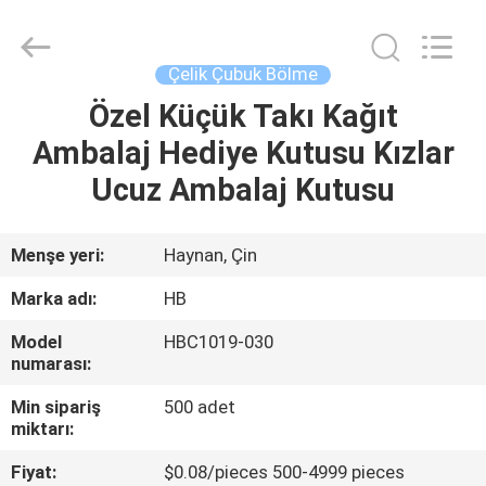
Electric
Co.,
Ltd.
All
Rights
Çelik Çubuk Bölme
Reserved.
Developed
Özel Küçük Takı Kağıt
EVDE
by
ECER
Ambalaj Hediye Kutusu Kızlar
ÜRÜN
Ucuz Ambalaj Kutusu
HAKKIMIZDA
Menşe yeri:
Haynan, Çin
Marka adı:
HB
FABRIKA
Model
HBC1019-030
TURU
numarası:
Min sipariş
500 adet
KALITE
miktarı:
KONTROLÜ
Fiyat:
$0.08/pieces 500-4999 pieces