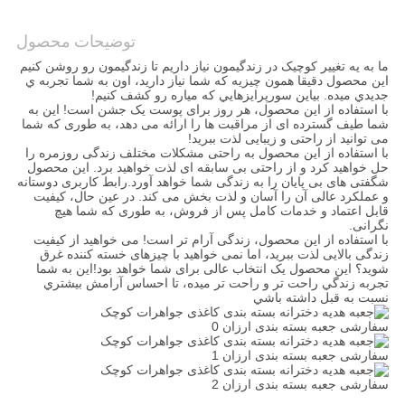
نقشه
توضیحات محصول
سایت
ما به يه تغيير کوچيک در زندگيمون نياز داريم تا زندگيمون رو روشن کنيم
اين محصول دقیقا همون چيزيه که شما نياز داريد، اون به شما تجربه ي
جديدي ميده. بياين سورپرايزهايي که مياره رو کشف کنيم!
سیاست
با استفاده از این محصول، هر روز برای پوست یک جشن است! این به
شما طیف گسترده ای از مراقبت ها را ارائه می دهد، به طوری که شما
حفظ
می توانید از راحتی و زیبایی لذت ببرید!
با استفاده از این محصول به راحتی مشکلات مختلف زندگی روزمره را
حریم
حل خواهید کرد و از راحتی بی سابقه ای لذت خواهید برد. این محصول
شگفتی های بی پایان را به زندگی شما خواهد آورد.رابط کاربری دوستانه
خصوصی
و عملکرد عالی آن را آسان و لذت بخش می کند. در عین حال، کیفیت
قابل اعتماد و خدمات کامل پس از فروش، به طوری که شما هیچ
نگرانی.
با استفاده از این محصول، زندگی آرام تر است! می خواهید از کیفیت
زندگی بالایی لذت ببرید، اما نمی خواهید با چیزهای خسته کننده غرق
شوید؟ این محصول یک انتخاب عالی برای شما خواهد بود!اين به شما
تجربه زندگي راحت تر و راحت تر ميده، تا احساس آرامش بيشتري
نسبت به قبل داشته باشي