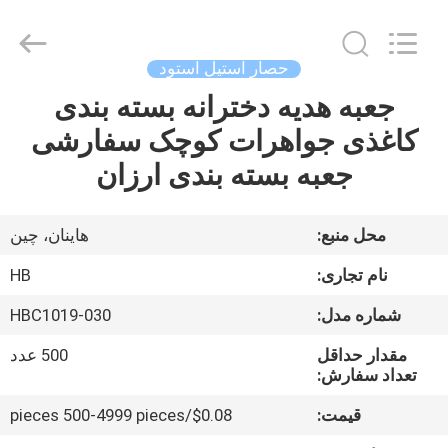
LuoX
Electric
Co.,
Ltd.
All
حصار استیل استود
Rights
Reserved.
Developed
جعبه هدیه دخترانه بسته بندی
خانه
by
ECER
کاغذی جواهرات کوچک سفارشی
محصولات
جعبه بسته بندی ارزان
دربارهی
محل منبع:
هاینان، چین
ما
نام تجاری:
HB
شماره مدل:
HBC1019-030
کارخانه
مقدار حداقل
500 عدد
تور
تعداد سفارش:
قیمت:
$0.08/pieces 500-4999 pieces
کنترل