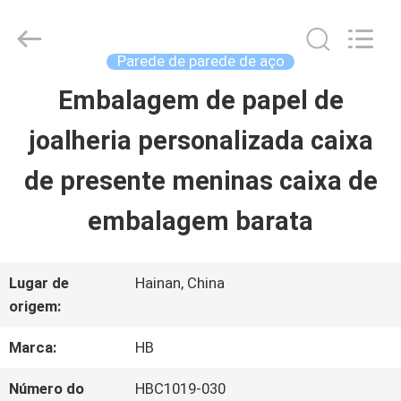
Shenzhen
LuoX
Electric
Co.,
Parede de parede de aço
Ltd.
All
Embalagem de papel de
PARA
Rights
Reserved.
Developed
joalheria personalizada caixa
CASA
by
ECER
de presente meninas caixa de
PRODUTOS
embalagem barata
SOBRE
Lugar de
Hainan, China
origem:
NÓS
Marca:
HB
VISITA
Número do
HBC1019-030