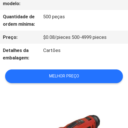
modelo:
À
Quantidade de
500 peças
FÁBRICA
ordem mínima:
Preço:
$0.08/pieces 500-4999 pieces
CONTROLE
Detalhes da
Cartões
DE
embalagem:
QUALIDADE
MELHOR PREÇO
CONTACTE-
NOS
NOTÍCIAS