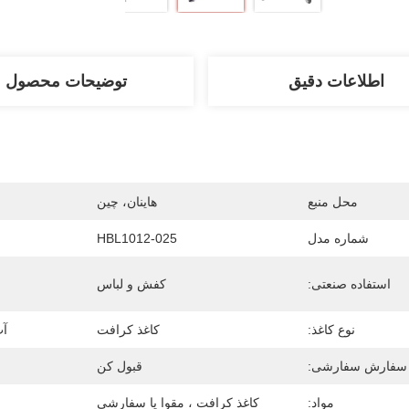
اطلاعات دقیق
توضیحات محصول
محل منبع
هاینان، چین
شماره مدل
HBL1012-025
استفاده صنعتی:
کفش و لباس
نوع کاغذ:
کاغذ کرافت
آب
سفارش سفارشی:
قبول کن
مواد:
کاغذ کرافت ، مقوا یا سفارشی