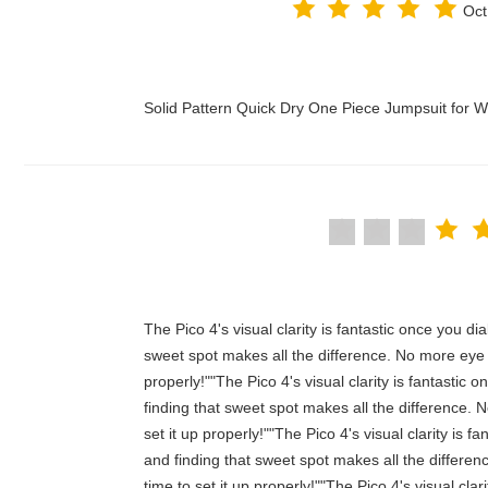
Oct
Solid Pattern Quick Dry One Piece Jumpsuit fo
"The Pico 4's visual clarity is fantastic once you d
sweet spot makes all the difference. No more eye 
properly!""The Pico 4's visual clarity is fantastic
finding that sweet spot makes all the difference.
set it up properly!""The Pico 4's visual clarity is 
and finding that sweet spot makes all the differe
time to set it up properly!""The Pico 4's visual cla