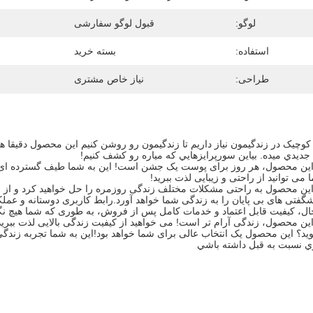
لوگو:
قبول لوگو سفارشی
استفاده:
بسته خرید
طراحی:
نیاز خاص مشتری
ر کوچيک در زندگيمون نياز داريم تا زندگيمون رو روشن کنيم اين محصول دقیقا هم
جديدي ميده. بياين سورپرايزهايي که مياره رو کشف کنيم!
ز این محصول، هر روز برای پوست یک جشن است! این به شما طیف گسترده ای از
ی توانید از راحتی و زیبایی لذت ببرید!
ز این محصول به راحتی مشکلات مختلف زندگی روزمره را حل خواهید کرد و از ر
فتی های بی پایان را به زندگی شما خواهد آورد.رابط کاربری دوستانه و عمل
حال، کیفیت قابل اعتماد و خدمات کامل پس از فروش، به طوری که شما هیچ نگ
 این محصول، زندگی آرام تر است! می خواهید از کیفیت زندگی بالایی لذت ببرید
ید؟ این محصول یک انتخاب عالی برای شما خواهد بود!اين به شما تجربه زندگ
ي نسبت به قبل داشته باشي