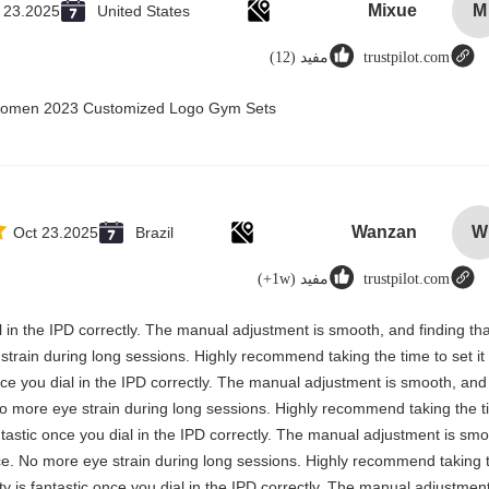
Mixue
M
 23.2025
United States
trustpilot.com
مفید (12)
r Women 2023 Customized Logo Gym Sets
Wanzan
W
Oct 23.2025
Brazil
trustpilot.com
مفید (1w+)
ial in the IPD correctly. The manual adjustment is smooth, and finding tha
strain during long sessions. Highly recommend taking the time to set it
 once you dial in the IPD correctly. The manual adjustment is smooth, and
 No more eye strain during long sessions. Highly recommend taking the t
fantastic once you dial in the IPD correctly. The manual adjustment is smo
nce. No more eye strain during long sessions. Highly recommend taking 
rity is fantastic once you dial in the IPD correctly. The manual adjustment